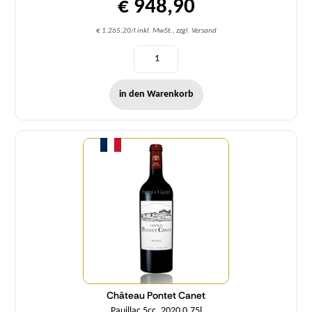
€ 948,90
€ 1.265,20/l inkl. MwSt., zzgl. Versand
in den Warenkorb
Menge
Château Pontet Canet
Pauillac 5cc. 2020 0,75l