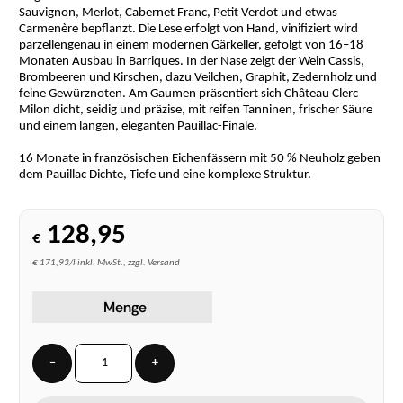
Sauvignon, Merlot, Cabernet Franc, Petit Verdot und etwas
Carmenère bepflanzt. Die Lese erfolgt von Hand, vinifiziert wird
parzellengenau in einem modernen Gärkeller, gefolgt von 16–18
Monaten Ausbau in Barriques. In der Nase zeigt der Wein Cassis,
Brombeeren und Kirschen, dazu Veilchen, Graphit, Zedernholz und
feine Gewürznoten. Am Gaumen präsentiert sich Château Clerc
Milon dicht, seidig und präzise, mit reifen Tanninen, frischer Säure
und einem langen, eleganten Pauillac-Finale.
16 Monate in französischen Eichenfässern mit 50 % Neuholz geben
dem Pauillac Dichte, Tiefe und eine komplexe Struktur.
128,95
€
€ 171,93/l inkl. MwSt., zzgl. Versand
Menge
−
+