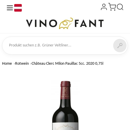
de
kt suchen
Home
Rotwein
Château Clerc Milon Pauillac 5cc. 2020 0,75l