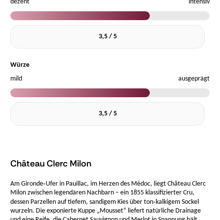
dezent
intensiv
3,5 / 5
Würze
mild
ausgeprägt
3,5 / 5
Château Clerc Milon
Am Gironde‑Ufer in Pauillac, im Herzen des Médoc, liegt Château Clerc
Milon zwischen legendären Nachbarn – ein 1855 klassifizierter Cru,
dessen Parzellen auf tiefem, sandigem Kies über ton‑kalkigem Sockel
wurzeln. Die exponierte Kuppe „Mousset“ liefert natürliche Drainage
und eine Reife, die Cabernet Sauvignon und Merlot in Spannung hält....