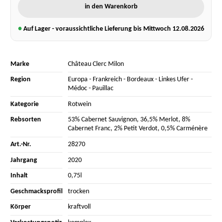
in den Warenkorb
●
Auf Lager - voraussichtliche Lieferung bis Mittwoch
12.08.2026
Marke
Château Clerc Milon
Region
Europa
-
Frankreich
-
Bordeaux
-
Linkes Ufer
-
Médoc
-
Pauillac
Kategorie
Rotwein
Rebsorten
53% Cabernet Sauvignon
,
36,5% Merlot
,
8%
Cabernet Franc
,
2% Petit Verdot
,
0,5% Carménère
Art.-Nr.
28270
Jahrgang
2020
Inhalt
0,75l
Geschmacksprofil
trocken
Körper
kraftvoll