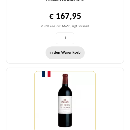
€ 167,95
€ 223,93/l inkl. MwSt., zzgl. Versand
in den Warenkorb
Menge