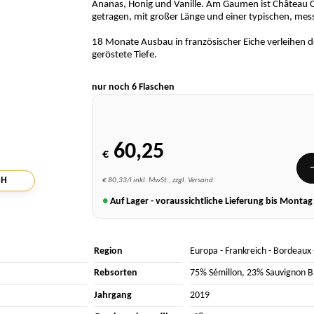
Ananas, Honig und Vanille. Am Gaumen ist Château C
getragen, mit großer Länge und einer typischen, mess
18 Monate Ausbau in französischer Eiche verleihen 
geröstete Tiefe.
nur noch 6 Flaschen
60,25
€
CH
€ 80,33/l inkl. MwSt., zzgl. Versand
●
Auf Lager - voraussichtliche Lieferung bis Monta
Region
Europa
-
Frankreich
-
Bordeaux
Rebsorten
75% Sémillon
,
23% Sauvignon B
Jahrgang
2019