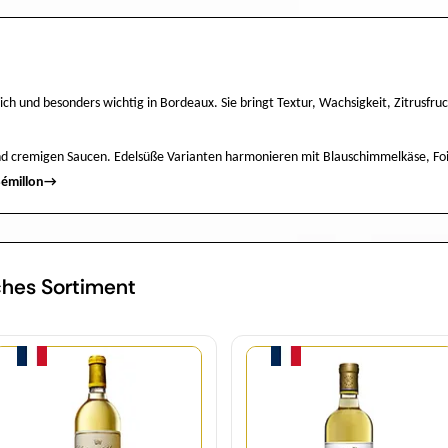
ch und besonders wichtig in Bordeaux. Sie bringt Textur, Wachsigkeit, Zitrusfru
 und cremigen Saucen. Edelsüße Varianten harmonieren mit Blauschimmelkäse, Foi
Sémillon
→
ches Sortiment
Menge
Menge