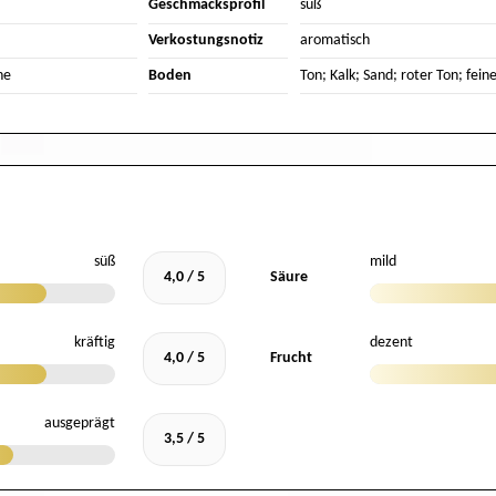
Geschmacksprofil
süß
Verkostungsnotiz
aromatisch
he
Boden
Ton; Kalk; Sand; roter Ton; feine
süß
mild
4,0 / 5
Säure
kräftig
dezent
4,0 / 5
Frucht
ausgeprägt
3,5 / 5