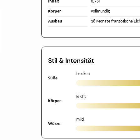
Inhalt
0,75l
Körper
vollmundig
Ausbau
18 Monate französische Eic
Stil & Intensität
trocken
Süße
leicht
Körper
mild
Würze