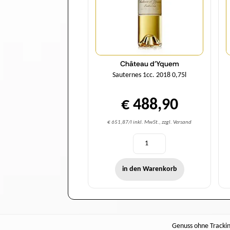
Château d'Yquem
Sauternes 1cc. 2018 0,75l
€ 488,90
€ 651,87/l inkl. MwSt., zzgl. Versand
in den Warenkorb
Genuss ohne Tracking