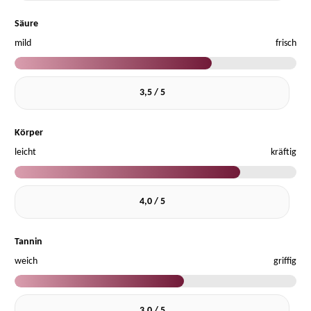
Säure
mild
frisch
3,5 / 5
Körper
leicht
kräftig
4,0 / 5
Tannin
weich
griffig
3,0 / 5