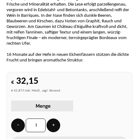
Frische und Mineralität erhalten. Die Lese erfolgt parzellengenau,
vergoren wird in Edelstahl- und Betontanks, anschließend reift der
Wein in Barriques. In der Nase finden sich dunkle Beeren,
Blaubeeren und Kirschen, dazu Noten von Graphit, Rauch und
Gewürzen. Am Gaumen ist Château d’Aiguilhe kraftvoll und dicht,
mit reifen Tanninen, saftiger Textur und einem langen, würzig-
fruchtigen Finale – ein moderner, terroirgeprägter Bordeaux vom
rechten Ufer.
16 Monate auf der Hefe in neuen Eichenfässern stützen die dichte
Frucht und bringen aromatische Struktur.
32,15
€
€ 42,87/l inkl. MwSt., zzgl. Versand
Menge
−
+