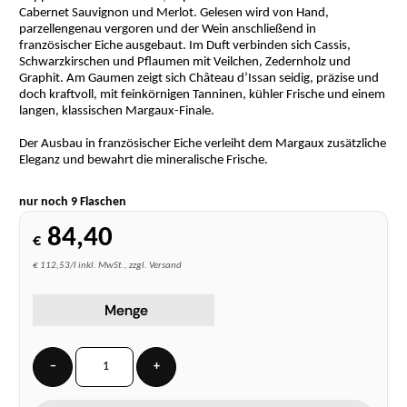
Cabernet Sauvignon und Merlot. Gelesen wird von Hand,
parzellengenau vergoren und der Wein anschließend in
französischer Eiche ausgebaut. Im Duft verbinden sich Cassis,
Schwarzkirschen und Pflaumen mit Veilchen, Zedernholz und
Graphit. Am Gaumen zeigt sich Château d’Issan seidig, präzise und
doch kraftvoll, mit feinkörnigen Tanninen, kühler Frische und einem
langen, klassischen Margaux-Finale.
Der Ausbau in französischer Eiche verleiht dem Margaux zusätzliche
Eleganz und bewahrt die mineralische Frische.
nur noch 9 Flaschen
84,40
€
€ 112,53/l inkl. MwSt., zzgl. Versand
Menge
−
+