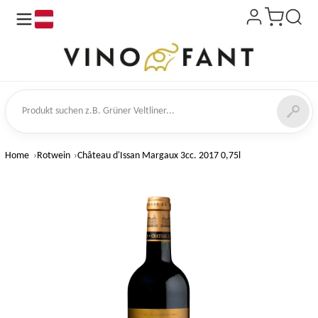
de
kt suchen
Home
Rotwein
Château d'Issan Margaux 3cc. 2017 0,75l