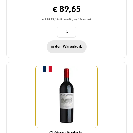
€ 89,65
€ 119,53/l inkl. MwSt., zzgl. Versand
in den Warenkorb
Menge
Château Angludet