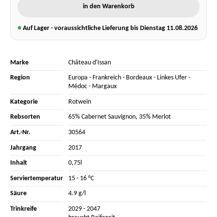
in den Warenkorb
●
Auf Lager - voraussichtliche Lieferung bis Dienstag
11.08.2026
Marke
Château d'Issan
Region
Europa
-
Frankreich
-
Bordeaux
-
Linkes Ufer
-
Médoc
-
Margaux
Kategorie
Rotwein
Rebsorten
65% Cabernet Sauvignon
,
35% Merlot
Art.-Nr.
30564
Jahrgang
2017
Inhalt
0,75l
Serviertemperatur
15 - 16 °C
Säure
4.9 g/l
Trinkreife
2029 - 2047