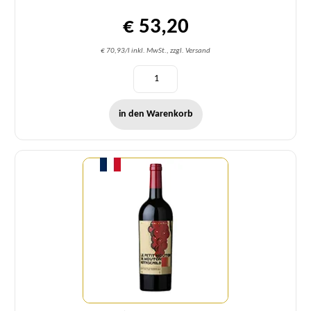
€ 53,20
€ 70,93/l inkl. MwSt., zzgl. Versand
in den Warenkorb
Menge