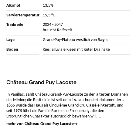
Alkohol
13.5%
Serviertemperatur
15,5 °C
Trinkreife
2024 - 2047
braucht Reifezeit
Lage
Grand-Puy-Plateau westlich von Bages
Boden
Kies; alluviale Kiesel mit guter Drainage
Château Grand Puy Lacoste
In Pauillac, zählt Château Grand‑Puy‑Lacoste zu den ältesten Domänen
des Médoc; die Besitzlinie ist seit dem 16. Jahrhundert dokumentiert.
1855 wurde das Haus als Cinquième Grand Cru Classé eingestuft, und
seit 1978 führt die Familie Borie eine Erneuerung, die den
ursprünglichen Charakter ausdrücklich bewahren will....
mehr von Château Grand Puy Lacoste
→