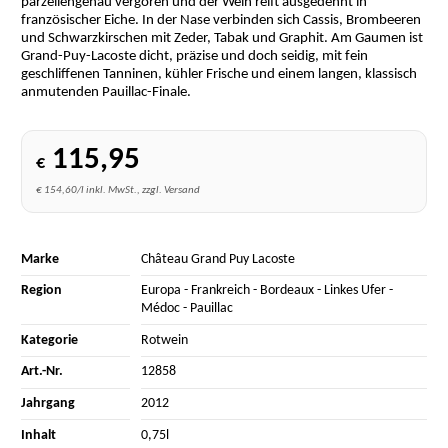
parzellengenau vergoren und der Wein reift ausgedehnt in
französischer Eiche. In der Nase verbinden sich Cassis, Brombeeren
und Schwarzkirschen mit Zeder, Tabak und Graphit. Am Gaumen ist
Grand-Puy-Lacoste dicht, präzise und doch seidig, mit fein
geschliffenen Tanninen, kühler Frische und einem langen, klassisch
anmutenden Pauillac-Finale.
115,95
€
€ 154,60/l inkl. MwSt., zzgl. Versand
Marke
Château Grand Puy Lacoste
Region
Europa
-
Frankreich
-
Bordeaux
-
Linkes Ufer
-
Médoc
-
Pauillac
Kategorie
Rotwein
Art.-Nr.
12858
Jahrgang
2012
Inhalt
0,75l