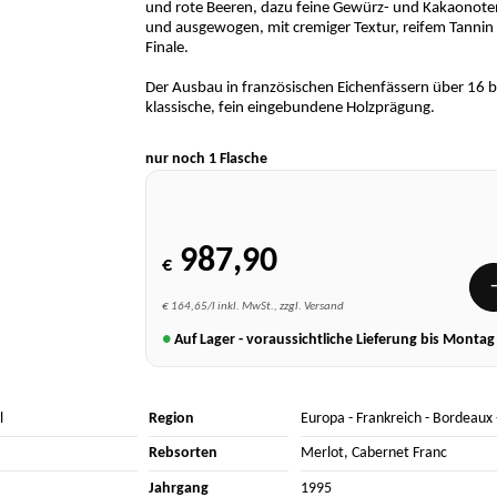
und rote Beeren, dazu feine Gewürz- und Kakaonote
und ausgewogen, mit cremiger Textur, reifem Tanni
Finale.
Der Ausbau in französischen Eichenfässern über 16 
klassische, fein eingebundene Holzprägung.
nur noch 1 Flasche
987,90
€
€ 164,65/l inkl. MwSt., zzgl. Versand
●
Auf Lager - voraussichtliche Lieferung bis Monta
l
Region
Europa
-
Frankreich
-
Bordeaux
Rebsorten
Merlot
,
Cabernet Franc
Jahrgang
1995