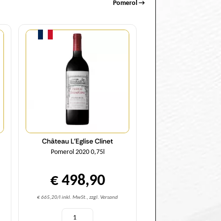
Pomerol →
Menge
Château L'Eglise Clinet
Pomerol 2020 0,75l
€ 498,90
€ 665,20/l inkl. MwSt., zzgl. Versand