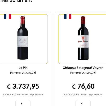
ches Sortiment
Menge
Menge
Le Pin
Château Bourgneuf Vayron
Pomerol 2023 0,75l
Pomerol 2023 0,75l
€ 3.737,95
€ 76,60
€ 4.983,93/l inkl. MwSt., zzgl. Versand
€ 102,13/l inkl. MwSt., zzgl. Versand