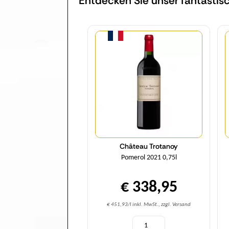
Entdecken Sie unser fantastis
Menge
Château Trotanoy
Pomerol 2021 0,75l
€ 338,95
€ 451,93/l inkl. MwSt., zzgl. Versand