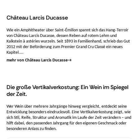
Château Larcis Ducasse
Wie ein Amphitheater über Saint‑Émilion spannt sich das Hang‑Terroir
von Château Larcis Ducasse, dessen Reben auf rotem Lehm und
Kalkstein à astéries wurzeln. Seit 1893 in Familienhand, schrieb das Gut
2012 mit der Beförderung zum Premier Grand Cru Classé ein neues
Kapitel....
mehr von Château Larcis Ducasse
→
Die große Vertikalverkostung: Ein Wein im Spiegel
der Zeit.
Wer Wein über mehrere Jahrgänge hinweg vergleicht, entdeckt seine
Entwicklung besonders eindrucksvoll. Eine Vertikalverkostung zeigt, wie
sich Stil, Reife, Struktur und Aromatik im Laufe der Zeit verändern – und
hilft dabei, den passenden Jahrgang für den eigenen Geschmack oder
besonderen Anlass zu finden.
Menge