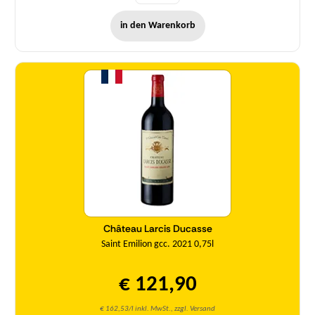
in den Warenkorb
Menge
Château Larcis Ducasse
Saint Emilion gcc. 2021 0,75l
€ 121,90
€ 162,53/l inkl. MwSt., zzgl. Versand