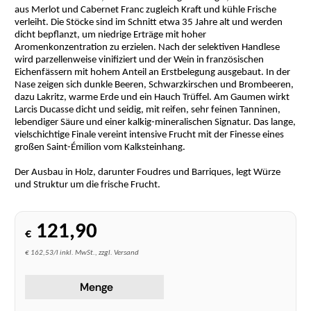
aus Merlot und Cabernet Franc zugleich Kraft und kühle Frische
verleiht. Die Stöcke sind im Schnitt etwa 35 Jahre alt und werden
dicht bepflanzt, um niedrige Erträge mit hoher
Aromenkonzentration zu erzielen. Nach der selektiven Handlese
wird parzellenweise vinifiziert und der Wein in französischen
Eichenfässern mit hohem Anteil an Erstbelegung ausgebaut. In der
Nase zeigen sich dunkle Beeren, Schwarzkirschen und Brombeeren,
dazu Lakritz, warme Erde und ein Hauch Trüffel. Am Gaumen wirkt
Larcis Ducasse dicht und seidig, mit reifen, sehr feinen Tanninen,
lebendiger Säure und einer kalkig-mineralischen Signatur. Das lange,
vielschichtige Finale vereint intensive Frucht mit der Finesse eines
großen Saint-Émilion vom Kalksteinhang.
Der Ausbau in Holz, darunter Foudres und Barriques, legt Würze
und Struktur um die frische Frucht.
121,90
€
€ 162,53/l inkl. MwSt., zzgl. Versand
Menge