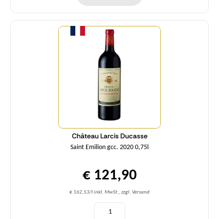
Menge
Château Larcis Ducasse
Saint Emilion gcc. 2020 0,75l
€ 121,90
€ 162,53/l inkl. MwSt., zzgl. Versand