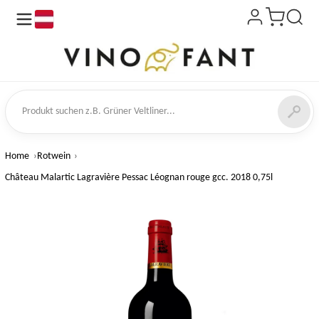
de
kt suchen
Home
Rotwein
Château Malartic Lagravière Pessac Léognan rouge gcc. 2018 0,75l