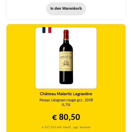
in den Warenkorb
Menge
Château Malartic Lagravière
Pessac Léognan rouge gcc. 2018
0,75l
€ 80,50
€ 107,33/l inkl. MwSt., zzgl. Versand