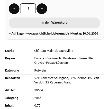
−
+
in den Warenkorb
●
Auf Lager - voraussichtliche Lieferung bis Montag
10.08.2026
Marke
Château Malartic Lagravière
Region
Europa
-
Frankreich
-
Bordeaux
-
Linkes Ufer
-
Graves
-
Pessac-Léognan
Kategorie
Rotwein
Rebsorten
57% Cabernet Sauvignon
,
36% Merlot
,
4% Petit
Verdot
,
3% Cabernet Franc
Art.-Nr.
30684
Jahrgang
2018
Inhalt
0,75l