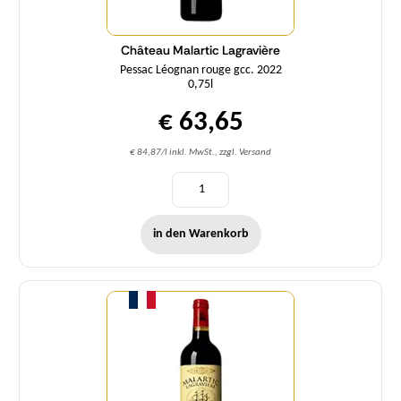
Château Malartic Lagravière
Pessac Léognan rouge gcc. 2022
0,75l
€ 63,65
€ 84,87/l inkl. MwSt., zzgl. Versand
in den Warenkorb
Menge