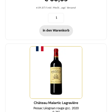
€ 84,87/l inkl. MwSt., zzgl. Versand
in den Warenkorb
Menge
Château Malartic Lagravière
Pessac Léognan rouge gcc. 2020