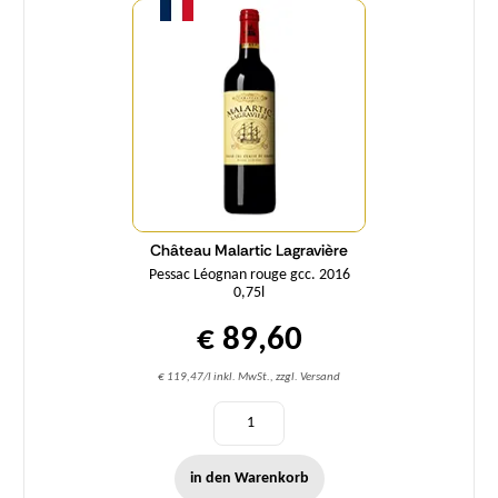
Château Malartic Lagravière
Pessac Léognan rouge gcc. 2016
0,75l
€ 89,60
€ 119,47/l inkl. MwSt., zzgl. Versand
in den Warenkorb