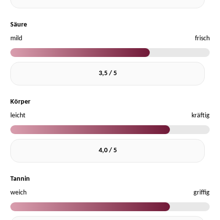
Säure
mild
frisch
3,5 / 5
Körper
leicht
kräftig
4,0 / 5
Tannin
weich
griffig