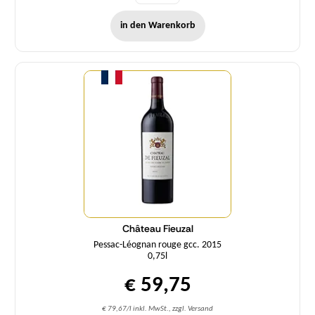
in den Warenkorb
Menge
Château Fieuzal
Pessac-Léognan rouge gcc. 2015
0,75l
€ 59,75
€ 79,67/l inkl. MwSt., zzgl. Versand