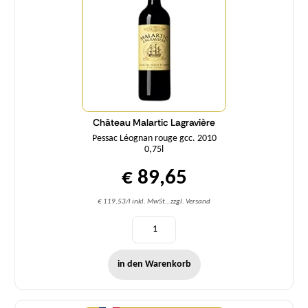
Château Malartic Lagravière
Pessac Léognan rouge gcc. 2010
0,75l
€ 89,65
€ 119,53/l inkl. MwSt., zzgl. Versand
in den Warenkorb
Menge