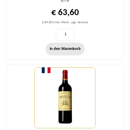
0,75l
€ 63,60
€ 84,80/l inkl. MwSt., zzgl. Versand
in den Warenkorb
Menge