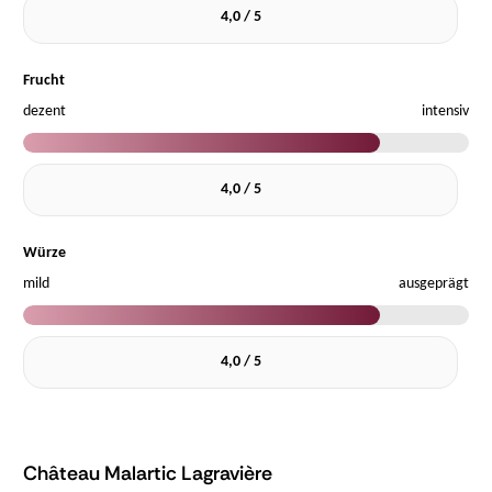
4,0 / 5
Frucht
dezent
intensiv
4,0 / 5
Würze
mild
ausgeprägt
4,0 / 5
Château Malartic Lagravière