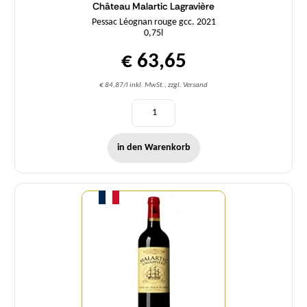
Château Malartic Lagravière
Pessac Léognan rouge gcc. 2021
0,75l
€ 63,65
€ 84,87/l inkl. MwSt., zzgl. Versand
in den Warenkorb
Menge