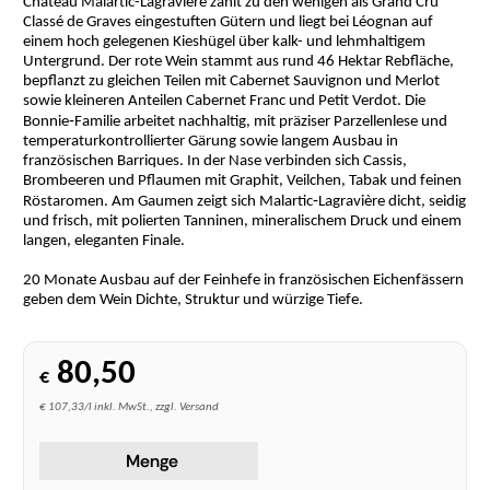
Château Malartic-Lagravière zählt zu den wenigen als Grand Cru
Classé de Graves eingestuften Gütern und liegt bei Léognan auf
einem hoch gelegenen Kieshügel über kalk- und lehmhaltigem
Untergrund. Der rote Wein stammt aus rund 46 Hektar Rebfläche,
bepflanzt zu gleichen Teilen mit Cabernet Sauvignon und Merlot
sowie kleineren Anteilen Cabernet Franc und Petit Verdot. Die
Bonnie‑Familie arbeitet nachhaltig, mit präziser Parzellenlese und
temperaturkontrollierter Gärung sowie langem Ausbau in
französischen Barriques. In der Nase verbinden sich Cassis,
Brombeeren und Pflaumen mit Graphit, Veilchen, Tabak und feinen
Röstaromen. Am Gaumen zeigt sich Malartic‑Lagravière dicht, seidig
und frisch, mit polierten Tanninen, mineralischem Druck und einem
langen, eleganten Finale.
20 Monate Ausbau auf der Feinhefe in französischen Eichenfässern
geben dem Wein Dichte, Struktur und würzige Tiefe.
80,50
€
€ 107,33/l inkl. MwSt., zzgl. Versand
Menge