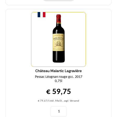
Menge
Château Malartic Lagravière
Pessac Léognan rouge gcc. 2017
0,75l
€ 59,75
€ 79,67/l inkl. MwSt., zzgl. Versand