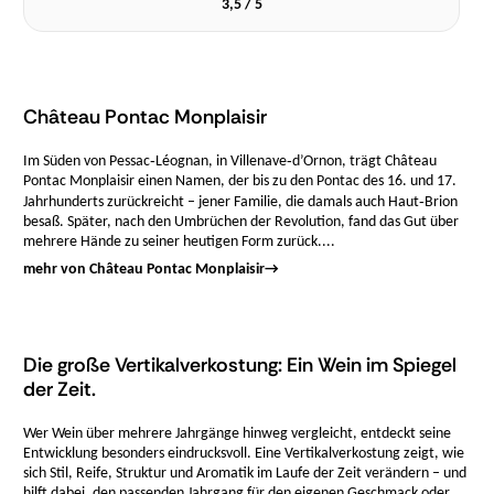
3,5 / 5
Château Pontac Monplaisir
Im Süden von Pessac‑Léognan, in Villenave‑d’Ornon, trägt Château
Pontac Monplaisir einen Namen, der bis zu den Pontac des 16. und 17.
Jahrhunderts zurückreicht – jener Familie, die damals auch Haut‑Brion
besaß. Später, nach den Umbrüchen der Revolution, fand das Gut über
mehrere Hände zu seiner heutigen Form zurück....
mehr von Château Pontac Monplaisir
→
Die große Vertikalverkostung: Ein Wein im Spiegel
der Zeit.
Wer Wein über mehrere Jahrgänge hinweg vergleicht, entdeckt seine
Entwicklung besonders eindrucksvoll. Eine Vertikalverkostung zeigt, wie
sich Stil, Reife, Struktur und Aromatik im Laufe der Zeit verändern – und
hilft dabei, den passenden Jahrgang für den eigenen Geschmack oder