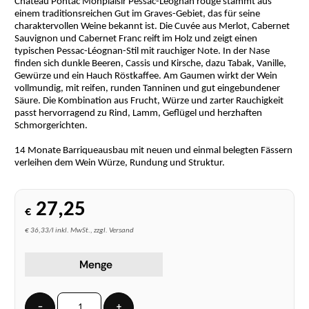
Château Pontac Monplaisir Pessac-Léognan rouge stammt aus
einem traditionsreichen Gut im Graves-Gebiet, das für seine
charaktervollen Weine bekannt ist. Die Cuvée aus Merlot, Cabernet
Sauvignon und Cabernet Franc reift im Holz und zeigt einen
typischen Pessac-Léognan-Stil mit rauchiger Note. In der Nase
finden sich dunkle Beeren, Cassis und Kirsche, dazu Tabak, Vanille,
Gewürze und ein Hauch Röstkaffee. Am Gaumen wirkt der Wein
vollmundig, mit reifen, runden Tanninen und gut eingebundener
Säure. Die Kombination aus Frucht, Würze und zarter Rauchigkeit
passt hervorragend zu Rind, Lamm, Geflügel und herzhaften
Schmorgerichten.
14 Monate Barriqueausbau mit neuen und einmal belegten Fässern
verleihen dem Wein Würze, Rundung und Struktur.
27,25
€
€ 36,33/l inkl. MwSt., zzgl. Versand
Menge
−
+