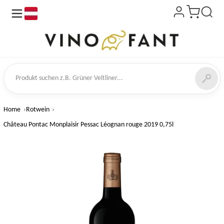
de
kt suchen
Home
Rotwein
Château Pontac Monplaisir Pessac Léognan rouge 2019 0,75l