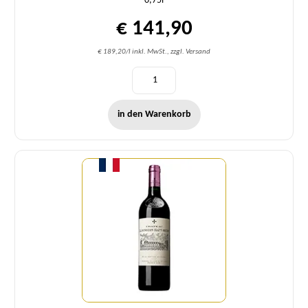
0,75l
€ 141,90
€ 189,20/l inkl. MwSt., zzgl. Versand
in den Warenkorb
Menge