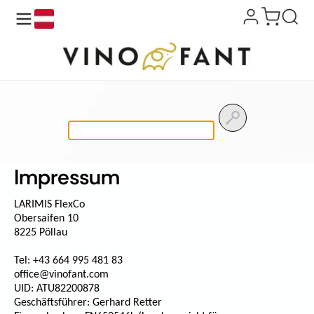
de
Produkt
suchen
Impressum
LARIMIS FlexCo
Obersaifen 10
8225 Pöllau
Tel:
+43 664 995 481 83
office@vinofant.com
UID: ATU82200878
Geschäftsführer: Gerhard Retter