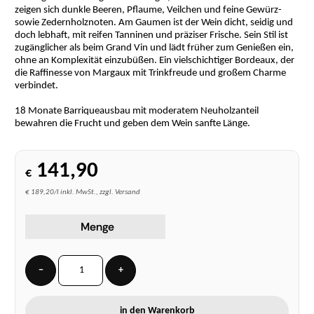
zeigen sich dunkle Beeren, Pflaume, Veilchen und feine Gewürz-
sowie Zedernholznoten. Am Gaumen ist der Wein dicht, seidig und
doch lebhaft, mit reifen Tanninen und präziser Frische. Sein Stil ist
zugänglicher als beim Grand Vin und lädt früher zum Genießen ein,
ohne an Komplexität einzubüßen. Ein vielschichtiger Bordeaux, der
die Raffinesse von Margaux mit Trinkfreude und großem Charme
verbindet.
18 Monate Barriqueausbau mit moderatem Neuholzanteil
bewahren die Frucht und geben dem Wein sanfte Länge.
141,90
€
€ 189,20/l inkl. MwSt., zzgl. Versand
Menge
−
+
in den Warenkorb