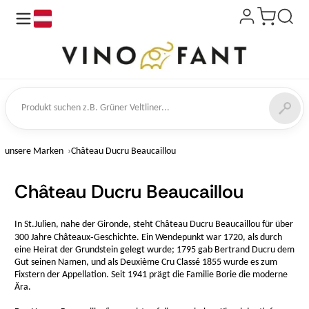
de
kt suchen
unsere Marken
Château Ducru Beaucaillou
Château Ducru Beaucaillou
In St.Julien, nahe der Gironde, steht Château Ducru Beaucaillou für über
300 Jahre Châteaux‑Geschichte. Ein Wendepunkt war 1720, als durch
eine Heirat der Grundstein gelegt wurde; 1795 gab Bertrand Ducru dem
Gut seinen Namen, und als Deuxième Cru Classé 1855 wurde es zum
Fixstern der Appellation. Seit 1941 prägt die Familie Borie die moderne
Ära.