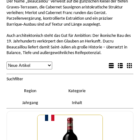
Der Name „Beaucaillou“ verweist auf die gunzischen Kiesel der tiefen
Graves‑Terrassen, die Cabernet Sauvignon aristokratische Struktur
verleihen; Merlot und Cabernet Franc runden das Gerüst.
Parzellenvergärung, kontrollierte Extraktion und ein präziser
Barrique‑Ausbau sind auf Textur und Länge ausgelegt.
Auch architektonisch steht das Gut für Ambition: Der ikonische Bau des
19. Jahrhunderts verkörpert den Glauben an Herkunft. Ducru
Beaucaillou liefert damit Saint‑Julien als große Historie – übersetzt in
Balance, Tiefe und außergewöhnliches Reifepotenzial.
rtierung
Listenansicht
Sortierung
Detailansicht
Boxansicht
Suchfilter
Region
Kategorie
Jahrgang
Inhalt
Menge