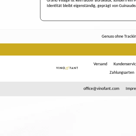
Grand Village ist kein lauter Bordeaux, sondern ein
Identität bleibt eigenständig, geprägt von Guinau
Genuss ohne Tracking
Versand
Kundenservi
Zahlungsarten
office@vinofant.com
Impre