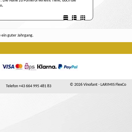
. Die Nähe zu Pomerol verleiht Tiefe, doch die
n.
Listenansicht
Detailansicht
Boxansicht
e ein guter Jahrgang.
© 2026 Vinofant - LARIMIS FlexCo
Telefon +43 664 995 481 83