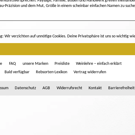
 Herkunftsversprechen: Paysage, Familie, Boden und Handwerk greifen ineinander
deau-Präzision und dem Mut, Größe in einem scheinbar einfachen Namen zu suche
: Wir verzichten auf unnötige Cookies. Deine Privatsphäre ist uns so wichtig wi
ce
FAQ
unsere Marken
Preisliste
Weinlehre – einfach erklärt
Bald verfügbar
Rebsorten-Lexikon
Vertrag widerrufen
ssum
Datenschutz
AGB
Widerrufsrecht
Kontakt
Barrierefreiheit