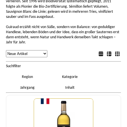
verlieren. Seit 1996 wird Biodiversität systematisch gepflegt, 2011
folgte als Pionier die Bio‑Zertifizierung. Sémillon liefert Volumen,
Sauvignon Blanc die Linie; gelesen wird in mehreren Tries, vinifiziert
sauber und im Fass ausgebaut.
Guiraud erzählt nicht von Süße, sondern von Balance: von geduldiger
Handlese, lebenden Böden und der Idee, dass ein großer Sauternes erst
dann entsteht, wenn Natur und Handwerk denselben Takt schlagen –
Jahr für Jahr.
rtierung
Listenansicht
Sortierung
Detailansicht
Boxansicht
Suchfilter
Region
Kategorie
Jahrgang
Inhalt
Menge