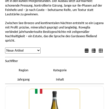
oft in den kühlen Morgenstunden. Der Ausbau setzt auf Klarheit:
schonende Pressung, kontrollierte Gärung, lange sur‑lie‑Phasen auf der
Feinhefe und – je nach Cuvée – behutsame Reife, um Textur statt
Lautstärke zu gewinnen.
Zwischen See-Breeze und kontinentalen Nächten entsteht so ein Lugana
mit Profil: präzise, mineralisch geprägt und langlebig. Roveglia
verbindet jahrhundertealte Besitzgeschichte mit zeitgemäßer
Nachhaltigkeit – ein Estate, das die Sprache des Gardasees fließend
spricht.
rtierung
Listenansicht
Sortierung
Detailansicht
Boxansicht
Suchfilter
Region
Kategorie
Jahrgang
Inhalt
Menge