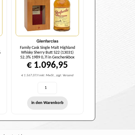
Glenfarclas
Family Cask Single Malt Highland
%
Whisky Sherry Butt S22 (13031)
52.3% 1989 0,7l in Geschenkbox
€ 1.096,95
€ 1.567,07/l inkl. MwSt., zzgl. Versand
in den Warenkorb