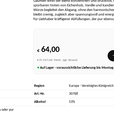
Gaumen wirkt der Blend konzentriert und druckvoll, m
spürbaren Noten von Eichenholz, Vanille und kandier
Würze begleitet den Abgang, ohne den harmonischen
bleibt cremig, zugleich aber spannungsvoll und ener
für Liebhaber kräftigerer Abfüllungen, der pur ebenso
64,00
€
€ 91,43/l inkl. MwSt., zzgl. Versand
●
Auf Lager - voraussichtliche Lieferung bis Monta
Region
Europa
-
Vereinigtes Königreich
Art.-Nr.
30768
Alkohol
53%
s oder pur