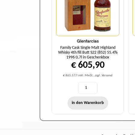
Glenfarclas
Family Cask Single Malt Highland
Whisky 4th fill Butt S22 (852) 55.4%
1996 0,7l in Geschenkbox
€ 605,90
€ 865,57/l inkl. MwSt., zzgl. Versand
in den Warenkorb