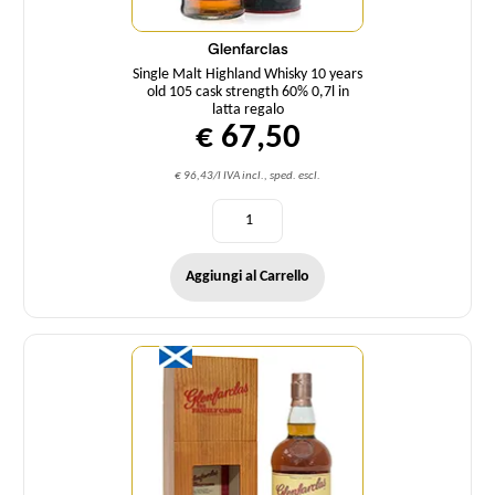
Glenfarclas
Single Malt Highland Whisky 10 years
old 105 cask strength 60% 0,7l in
latta regalo
€ 67,50
€ 96,43/l IVA incl., sped. escl.
Aggiungi al Carrello
Quantità