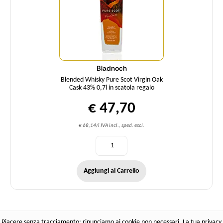
Bladnoch
Blended Whisky Pure Scot Virgin Oak
Cask 43% 0,7l in scatola regalo
€ 47,70
€ 68,14/l IVA incl., sped. escl.
Aggiungi al Carrello
Piacere senza tracciamento: rinunciamo ai cookie non necessari. La tua privacy