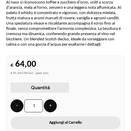
Al naso si riconoscono toffee e zucchero d’orzo, uniti a scorza
d’arancia, mela al forno, zenzero e una leggera nota affumicata. Al
palato il whisky è concentrato e vigoroso, con dolcezza mielata,
frutta matura e aromi marcati di rovere, vaniglia e agrumi canditi.
Una speziatura vivace e riscaldante accompagna il sorso fino al
finale, senza compromettere l’armonia complessiva. La tessitura è
cremosa ma dinamica, conferendo grande presenza al vino nel
bicchiere. Un blended Scotch deciso, ideale da sorseggiare con
calma o con una goccia d’acqua per esaltarne i dettagli.
64,00
€
€ 91,43/l IVA incl., sped. escl.
Quantità
−
+
Aggiungi al Carrello