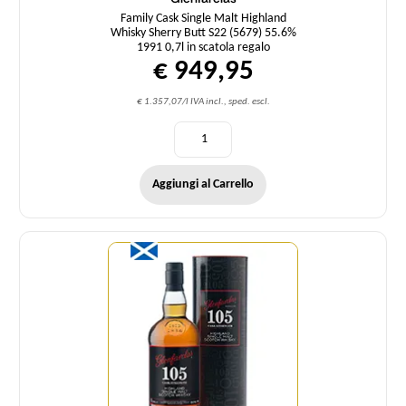
Family Cask Single Malt Highland
Whisky Sherry Butt S22 (5679) 55.6%
1991 0,7l in scatola regalo
€ 949,95
€ 1.357,07/l IVA incl., sped. escl.
Aggiungi al Carrello
Quantità