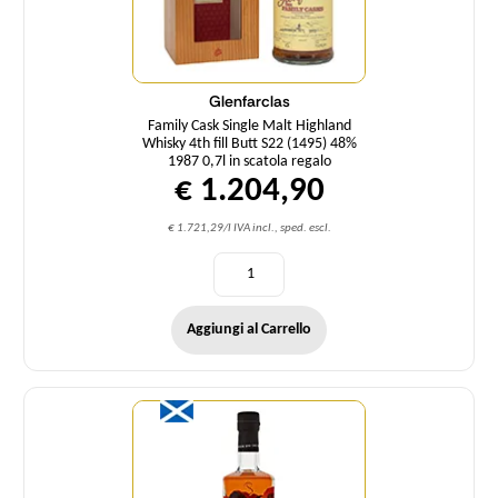
Glenfarclas
Family Cask Single Malt Highland
Whisky 4th fill Butt S22 (1495) 48%
1987 0,7l in scatola regalo
€ 1.204,90
€ 1.721,29/l IVA incl., sped. escl.
Aggiungi al Carrello
Quantità