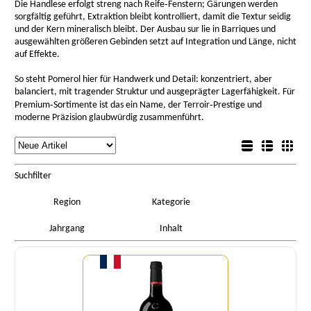
Die Handlese erfolgt streng nach Reife‑Fenstern; Gärungen werden
sorgfältig geführt, Extraktion bleibt kontrolliert, damit die Textur seidig
und der Kern mineralisch bleibt. Der Ausbau sur lie in Barriques und
ausgewählten größeren Gebinden setzt auf Integration und Länge, nicht
auf Effekte.
So steht Pomerol hier für Handwerk und Detail: konzentriert, aber
balanciert, mit tragender Struktur und ausgeprägter Lagerfähigkeit. Für
Premium‑Sortimente ist das ein Name, der Terroir‑Prestige und
moderne Präzision glaubwürdig zusammenführt.
rtierung
Listenansicht
Sortierung
Detailansicht
Boxansicht
Suchfilter
Region
Kategorie
Jahrgang
Inhalt
Menge