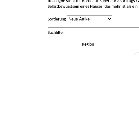
Recougne steht für Bordeaux Supérieur als Alltags‑G
Selbstbewusstsein eines Hauses, das mehr ist als ein 
Sortierung
Sortierung
Suchfilter
Region