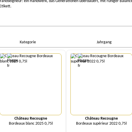
randseigneur: ein Handwerk, das Generationen überdauert, mit ruhiger Balance,
Etikett.
Kategorie
Jahrgang
Menge
Menge
Château Recougne
Château Recougne
Bordeaux blanc 2025 0,75l
Bordeaux supérieur 2022 0,75l