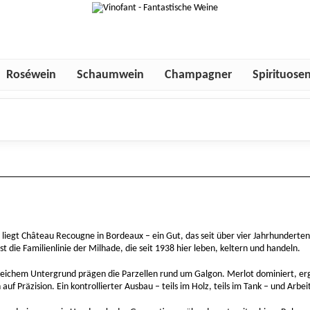
Roséwein
Schaumwein
Champagner
Spirituose
iegt Château Recougne in Bordeaux – ein Gut, das seit über vier Jahrhunderten 
t die Familienlinie der Milhade, die seit 1938 hier leben, keltern und handeln.
eichem Untergrund prägen die Parzellen rund um Galgon. Merlot dominiert, er
auf Präzision. Ein kontrollierter Ausbau – teils im Holz, teils im Tank – und Arbe