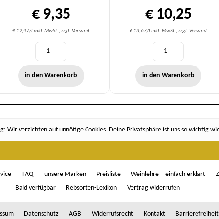
€ 9,35
€ 10,25
€ 12,47/l inkl. MwSt., zzgl. Versand
€ 13,67/l inkl. MwSt., zzgl. Versand
in den Warenkorb
in den Warenkorb
: Wir verzichten auf unnötige Cookies. Deine Privatsphäre ist uns so wichtig wi
vice
FAQ
unsere Marken
Preisliste
Weinlehre – einfach erklärt
Z
Bald verfügbar
Rebsorten-Lexikon
Vertrag widerrufen
ssum
Datenschutz
AGB
Widerrufsrecht
Kontakt
Barrierefreiheit