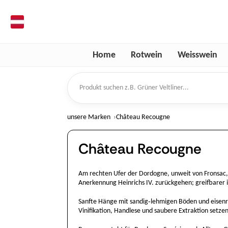
de
Home
Rotwein
Weisswein
Produkt suchen
unsere Marken
Château Recougne
Château Recougne
Am rechten Ufer der Dordogne, unweit von Fronsac, l
Anerkennung Heinrichs IV. zurückgehen; greifbarer is
Sanfte Hänge mit sandig‑lehmigen Böden und eisenr
Vinifikation, Handlese und saubere Extraktion setzen 