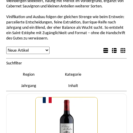
Weinbergen selektiert, häufig mit Merlot im Vordergrund, ergänzt von
Cabernet Sauvignon und kleinen Anteilen weiterer Sorten.
Vinifikation und Ausbau folgen der gleichen Strenge wie beim Erstwein:
parcelierte Entscheidungen, feine Extraktion, Barrique-Reife nach
Jahrgang und ein Blend, der eher Balance als Wucht sucht. So entsteht
ein Saint-Estèphe mit Zugänglichkeit und Format – ohne die Handschrift
des Gutes zu verwässern.
rtierung
Listenansicht
Sortierung
Detailansicht
Boxansicht
Suchfilter
Region
Kategorie
Jahrgang
Inhalt
Menge