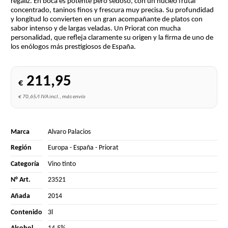
regaliz. En boca es potente pero sedoso, con un núcleo frutal
concentrado, taninos finos y frescura muy precisa. Su profundidad
y longitud lo convierten en un gran acompañante de platos con
sabor intenso y de largas veladas. Un Priorat con mucha
personalidad, que refleja claramente su origen y la firma de uno de
los enólogos más prestigiosos de España.
211,95
€
€ 70,65/l IVA incl., más envío
Marca
Alvaro Palacios
Región
Europa
-
España
-
Priorat
Categoría
Vino tinto
N° Art.
23521
Añada
2014
Contenido
3l