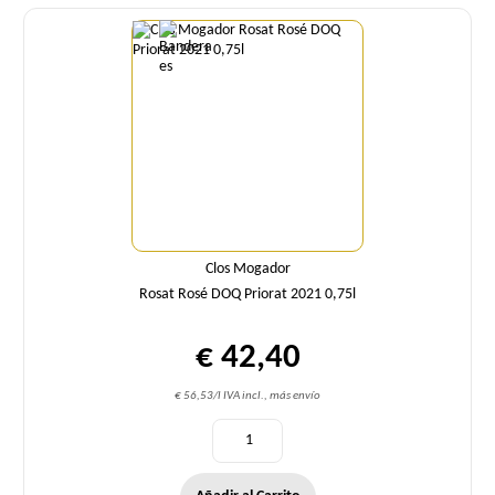
Cantidad
Clos Mogador
Rosat Rosé DOQ Priorat 2021 0,75l
€ 42,40
€ 56,53/l IVA incl., más envío