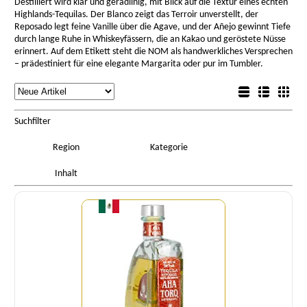
Destilliert wird klar und geradlinig, mit Blick auf die Textur eines echten
Highlands-Tequilas. Der Blanco zeigt das Terroir unverstellt, der
Reposado legt feine Vanille über die Agave, und der Añejo gewinnt Tiefe
durch lange Ruhe in Whiskeyfässern, die an Kakao und geröstete Nüsse
erinnert. Auf dem Etikett steht die NOM als handwerkliches Versprechen
– prädestiniert für eine elegante Margarita oder pur im Tumbler.
rtierung
Listenansicht
Sortierung
Detailansicht
Boxansicht
Suchfilter
Region
Kategorie
Inhalt
Menge