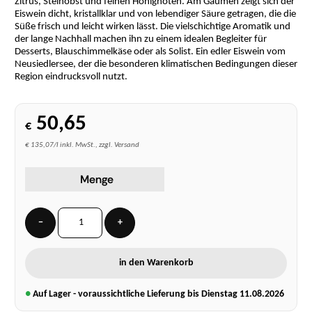
Zitrus, Steinobst und feinen Honignoten. Am Gaumen zeigt sich der
Eiswein dicht, kristallklar und von lebendiger Säure getragen, die die
Süße frisch und leicht wirken lässt. Die vielschichtige Aromatik und
der lange Nachhall machen ihn zu einem idealen Begleiter für
Desserts, Blauschimmelkäse oder als Solist. Ein edler Eiswein vom
Neusiedlersee, der die besonderen klimatischen Bedingungen dieser
Region eindrucksvoll nutzt.
50,65
€
€ 135,07/l inkl. MwSt., zzgl. Versand
Menge
−
+
in den Warenkorb
●
Auf Lager - voraussichtliche Lieferung bis Dienstag
11.08.2026