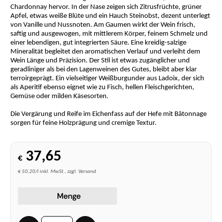
Chardonnay hervor. In der Nase zeigen sich Zitrusfrüchte, grüner
Apfel, etwas weiße Blüte und ein Hauch Steinobst, dezent unterlegt
von Vanille und Nussnoten. Am Gaumen wirkt der Wein frisch,
saftig und ausgewogen, mit mittlerem Körper, feinem Schmelz und
einer lebendigen, gut integrierten Säure. Eine kreidig-salzige
Mineralität begleitet den aromatischen Verlauf und verleiht dem
Wein Länge und Präzision. Der Stil ist etwas zugänglicher und
geradliniger als bei den Lagenweinen des Gutes, bleibt aber klar
terroirgeprägt. Ein vielseitiger Weißburgunder aus Ladoix, der sich
als Aperitif ebenso eignet wie zu Fisch, hellen Fleischgerichten,
Gemüse oder milden Käsesorten.
Die Vergärung und Reife im Eichenfass auf der Hefe mit Bâtonnage
sorgen für feine Holzprägung und cremige Textur.
37,65
€
€ 50,20/l inkl. MwSt., zzgl. Versand
Menge