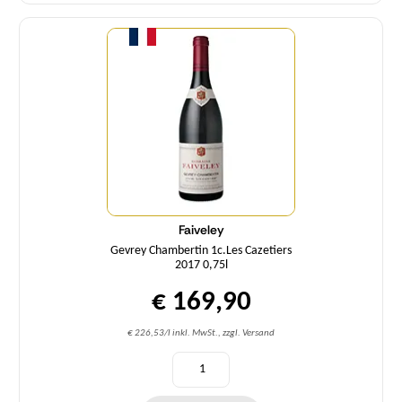
Menge
Faiveley
Gevrey Chambertin 1c.Les Cazetiers
2017 0,75l
€ 169,90
€ 226,53/l inkl. MwSt., zzgl. Versand