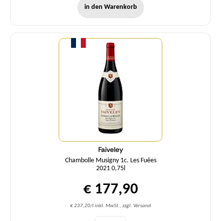
in den Warenkorb
Menge
Faiveley
Chambolle Musigny 1c. Les Fuées
2021 0,75l
€ 177,90
€ 237,20/l inkl. MwSt., zzgl. Versand