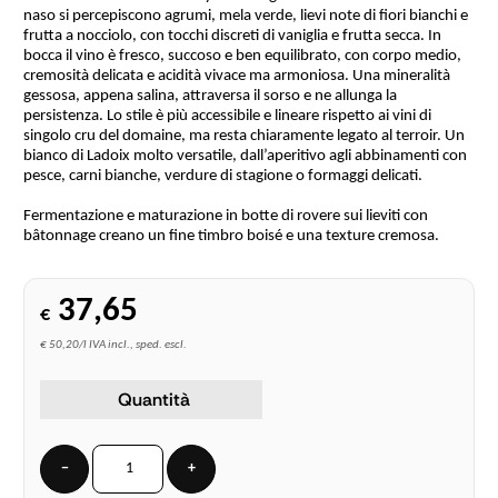
naso si percepiscono agrumi, mela verde, lievi note di fiori bianchi e
frutta a nocciolo, con tocchi discreti di vaniglia e frutta secca. In
bocca il vino è fresco, succoso e ben equilibrato, con corpo medio,
cremosità delicata e acidità vivace ma armoniosa. Una mineralità
gessosa, appena salina, attraversa il sorso e ne allunga la
persistenza. Lo stile è più accessibile e lineare rispetto ai vini di
singolo cru del domaine, ma resta chiaramente legato al terroir. Un
bianco di Ladoix molto versatile, dall’aperitivo agli abbinamenti con
pesce, carni bianche, verdure di stagione o formaggi delicati.
Fermentazione e maturazione in botte di rovere sui lieviti con
bâtonnage creano un fine timbro boisé e una texture cremosa.
37,65
€
€ 50,20/l IVA incl., sped. escl.
Quantità
−
+