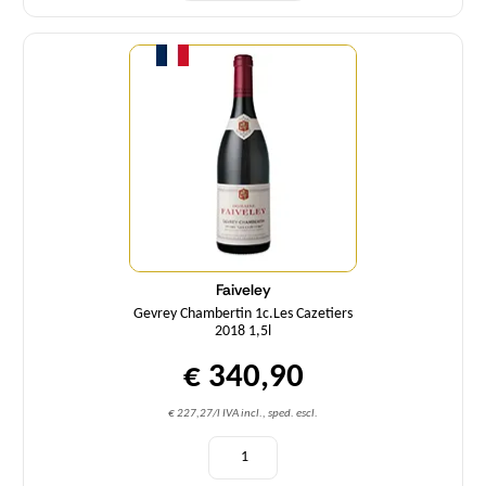
Quantità
Faiveley
Gevrey Chambertin 1c.Les Cazetiers
2018 1,5l
€ 340,90
€ 227,27/l IVA incl., sped. escl.