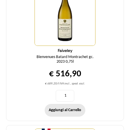
Faiveley
Bienvenues Batard Montrachet gc.
2023 0,75l
€ 516,90
€ 689,20/l IVA incl., sped. escl.
Aggiungi al Carrello
Quantità