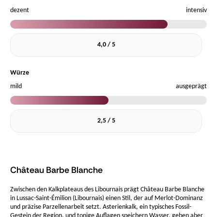
dezent
intensiv
4,0 / 5
Würze
mild
ausgeprägt
2,5 / 5
Château Barbe Blanche
Zwischen den Kalkplateaus des Libournais prägt Château Barbe Blanche
in Lussac-Saint-Émilion (Libournais) einen Stil, der auf Merlot-Dominanz
und präzise Parzellenarbeit setzt. Asterienkalk, ein typisches Fossil-
Gestein der Region, und tonige Auflagen speichern Wasser, geben aber