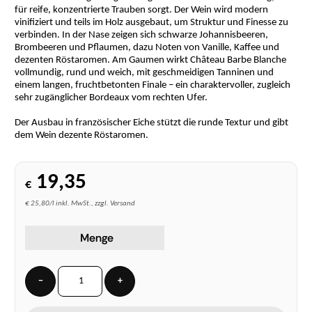
für reife, konzentrierte Trauben sorgt. Der Wein wird modern
vinifiziert und teils im Holz ausgebaut, um Struktur und Finesse zu
verbinden. In der Nase zeigen sich schwarze Johannisbeeren,
Brombeeren und Pflaumen, dazu Noten von Vanille, Kaffee und
dezenten Röstaromen. Am Gaumen wirkt Château Barbe Blanche
vollmundig, rund und weich, mit geschmeidigen Tanninen und
einem langen, fruchtbetonten Finale – ein charaktervoller, zugleich
sehr zugänglicher Bordeaux vom rechten Ufer.
Der Ausbau in französischer Eiche stützt die runde Textur und gibt
dem Wein dezente Röstaromen.
19,35
€
€ 25,80/l inkl. MwSt., zzgl. Versand
Menge
−
+