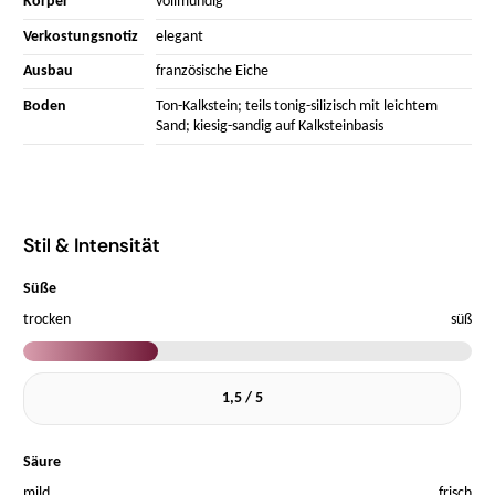
Körper
vollmundig
Verkostungsnotiz
elegant
Ausbau
französische Eiche
Boden
Ton-Kalkstein; teils tonig-silizisch mit leichtem
Sand; kiesig-sandig auf Kalksteinbasis
Stil & Intensität
Süße
trocken
süß
1,5 / 5
Säure
mild
frisch