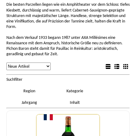
Die besten Parzellen liegen wie ein Amphitheater vor dem Schloss: tiefes
Kiesbett, durchlässig und warm, liefert Cabernet‑Sauvignon‑geprägte
Strukturen mit majestätischer Länge. Handlese, strenge Selektion und
eine Vinifikation, die auf Präzision der Tannine zielt, halten die Kraft in
Form.
Nach dem Verkauf 1933 begann 1987 unter AXA Millésimes eine
Renaissance mit dem Anspruch, historische Größe neu zu definieren.
Pichon Baron steht damit für Pauillac in Reinkultur: aristokratisch,
geradlinig und gebaut für Zeit.
rtierung
Listenansicht
Sortierung
Detailansicht
Boxansicht
Suchfilter
Region
Kategorie
Jahrgang
Inhalt
Menge