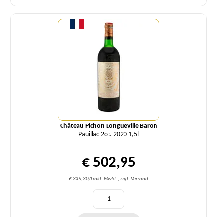
Menge
Château Pichon Longueville Baron
Pauillac 2cc. 2020 1,5l
€ 502,95
€ 335,30/l inkl. MwSt., zzgl. Versand