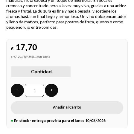
maduras, fruta exótica y un toque de miel floral. En boca es
cremoso y concentrado pero a la vez muy vivo, gracias a una acidez
fresca y frutal. La dulzura es fina y nada pesada, y sostiene los
aromas hasta un final largo y armonioso. Un vino dulce encantador
y lleno de matices, perfecto para postres de fruta, quesos o como
pequeño lujo entre comidas.
17,70
€
€ 47,20/l IVA incl., más envío
Cantidad
−
+
Añadir al Carrito
●
En stock - entrega prevista para el lunes
10/08/2026