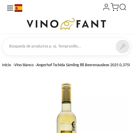
es
de productos
Inicio
Vino blanco
Angerhof Tschida Sämling 88 Beerenauslese 2025 0,375l