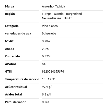
Marca
Angerhof Tschida
Región
Europa
-
Austria
-
Burgenland
-
Neusiedlersee
-
Illmitz
Categoría
Vino blanco
variedades de uva
Scheurebe
N° Art.
35862
Añada
2025
Contenido
0,375l
Alcohol
8%
GTIN
9120014655674
Temperatura de servicio
10 - 12 °C
Azúcar residual
99.9 g/l
Acidez total
8.3 g/l
Perfil de Sabor
dulce