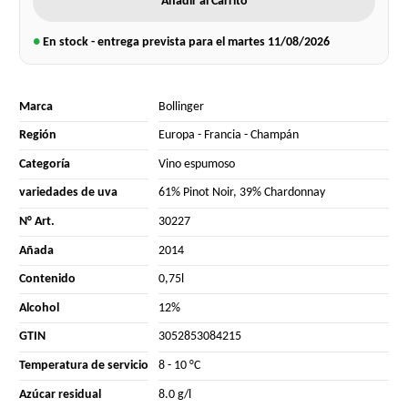
Añadir al Carrito
●
En stock - entrega prevista para el martes
11/08/2026
Marca
Bollinger
Región
Europa
-
Francia
-
Champán
Categoría
Vino espumoso
variedades de uva
61% Pinot Noir
,
39% Chardonnay
N° Art.
30227
Añada
2014
Contenido
0,75l
Alcohol
12%
GTIN
3052853084215
Temperatura de servicio
8 - 10 °C
Azúcar residual
8.0 g/l