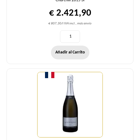
Churchill 2015 3l
€ 2.421,90
€ 807,30/l IVA incl., más envío
Añadir al Carrito
Cantidad