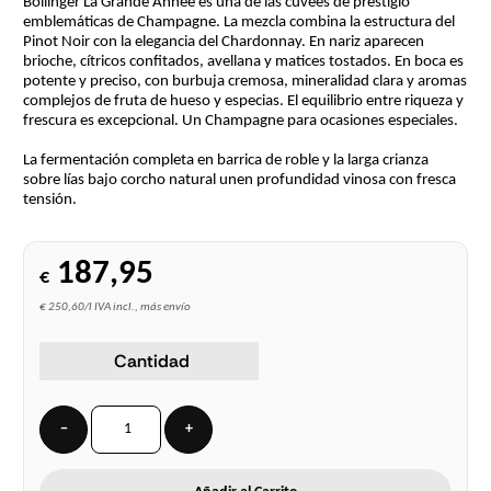
Bollinger La Grande Année es una de las cuvées de prestigio
emblemáticas de Champagne. La mezcla combina la estructura del
Pinot Noir con la elegancia del Chardonnay. En nariz aparecen
brioche, cítricos confitados, avellana y matices tostados. En boca es
potente y preciso, con burbuja cremosa, mineralidad clara y aromas
complejos de fruta de hueso y especias. El equilibrio entre riqueza y
frescura es excepcional. Un Champagne para ocasiones especiales.
La fermentación completa en barrica de roble y la larga crianza
sobre lías bajo corcho natural unen profundidad vinosa con fresca
tensión.
187,95
€
€ 250,60/l IVA incl., más envío
Cantidad
−
+