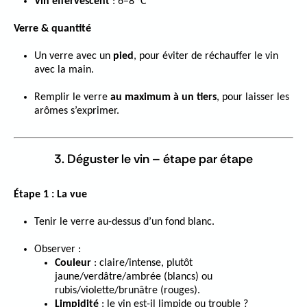
Vin effervescent
: 6–8 °C
Verre & quantité
Un verre avec un
pied
, pour éviter de réchauffer le vin
avec la main.
Remplir le verre
au maximum à un tiers
, pour laisser les
arômes s’exprimer.
3. Déguster le vin – étape par étape
Étape 1 : La vue
Tenir le verre au-dessus d’un fond blanc.
Observer :
Couleur
: claire/intense, plutôt
jaune/verdâtre/ambrée (blancs) ou
rubis/violette/brunâtre (rouges).
Limpidité
: le vin est-il limpide ou trouble ?