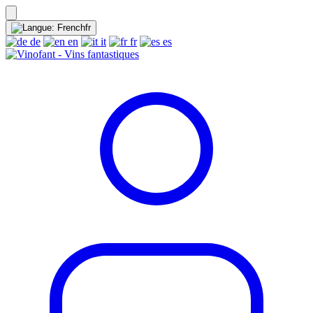
fr
de
en
it
fr
es