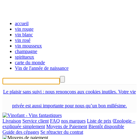
accueil
vin rouge
vin blanc
vin rosé
vin mousseux
champagne
spiritueux
carte du monde
Vin de l'année de naissance
Le plaisir sans suivi : nous renonçons aux cookies inutiles. Votre vie
privée est aussi importante pour nous qu’un bon millésime.
Livraison
Service client
FAQ
nos marques
Liste de prix
Œnologie –
expliquée simplement
Moyens de Paiement
Bientôt disponible
Guide des cépages
Se rétracter du contrat