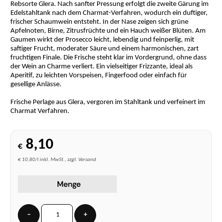
Rebsorte Glera. Nach sanfter Pressung erfolgt die zweite Gärung im
Edelstahltank nach dem Charmat-Verfahren, wodurch ein duftiger,
frischer Schaumwein entsteht. In der Nase zeigen sich grüne
Apfelnoten, Birne, Zitrusfrüchte und ein Hauch weißer Blüten. Am
Gaumen wirkt der Prosecco leicht, lebendig und feinperlig, mit
saftiger Frucht, moderater Säure und einem harmonischen, zart
fruchtigen Finale. Die Frische steht klar im Vordergrund, ohne dass
der Wein an Charme verliert. Ein vielseitiger Frizzante, ideal als
Aperitif, zu leichten Vorspeisen, Fingerfood oder einfach für
gesellige Anlässe.
Frische Perlage aus Glera, vergoren im Stahltank und verfeinert im
Charmat Verfahren.
8,10
€
€ 10,80/l inkl. MwSt., zzgl. Versand
Menge
−
+