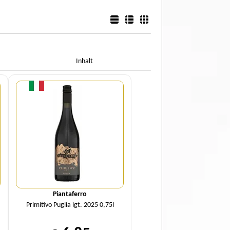
Listenansicht
Detailansicht
Boxansicht
Inhalt
Menge
Piantaferro
Primitivo Puglia igt. 2025 0,75l