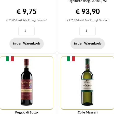
Ugolforte docg. 2018 0,75l
€ 9,75
€ 93,90
€ 13,00/l inkl. MwSt., zzgl. Versand
€ 125,20/l inkl. MwSt., zzgl. Versand
in den Warenkorb
in den Warenkorb
Menge
Menge
Poggio di Sotto
Colle Massari