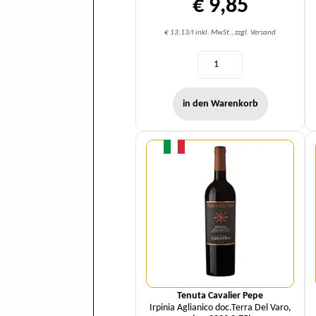
€ 9,85
€ 13,13/l inkl. MwSt., zzgl. Versand
in den Warenkorb
Menge
Tenuta Cavalier Pepe
Irpinia Aglianico doc.Terra Del Varo,