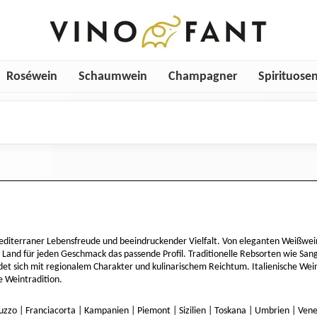
Roséwein
Schaumwein
Champagner
Spirituose
mediterraner Lebensfreude und beeindruckender Vielfalt. Von eleganten Weißwei
Land für jeden Geschmack das passende Profil. Traditionelle Rebsorten wie Sang
det sich mit regionalem Charakter und kulinarischem Reichtum. Italienische We
ge Weintradition.
uzzo
|
Franciacorta
|
Kampanien
|
Piemont
|
Sizilien
|
Toskana
|
Umbrien
|
Vene