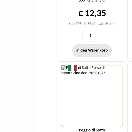
doc. 2023 0,75l
€ 12,35
€ 16,47/l inkl. MwSt., zzgl. Versand
in den Warenkorb
Menge
Poggio di Sotto