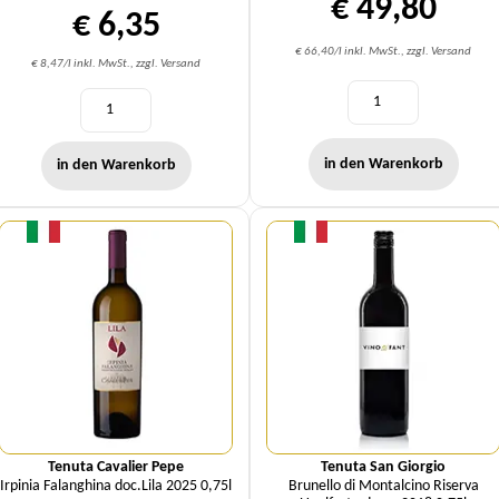
€ 49,80
€ 6,35
€ 66,40/l inkl. MwSt., zzgl. Versand
€ 8,47/l inkl. MwSt., zzgl. Versand
in den Warenkorb
in den Warenkorb
Menge
Menge
Tenuta Cavalier Pepe
Tenuta San Giorgio
Irpinia Falanghina doc.Lila 2025 0,75l
Brunello di Montalcino Riserva