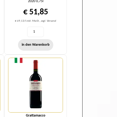
2020 0,75l
€ 51,85
€ 69,13/l inkl. MwSt., zzgl. Versand
in den Warenkorb
Menge
Grattamacco