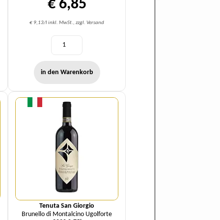
€ 6,85
€ 9,13/l inkl. MwSt., zzgl. Versand
in den Warenkorb
Menge
Tenuta San Giorgio
Brunello di Montalcino Ugolforte