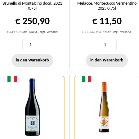
Brunello di Montalcino docg. 2021
Melacce,Montecucco Vermentino
0,75l
2025 0,75l
€ 250,90
€ 11,50
€ 334,53/l inkl. MwSt., zzgl. Versand
€ 15,33/l inkl. MwSt., zzgl. Versand
in den Warenkorb
in den Warenkorb
Menge
Menge