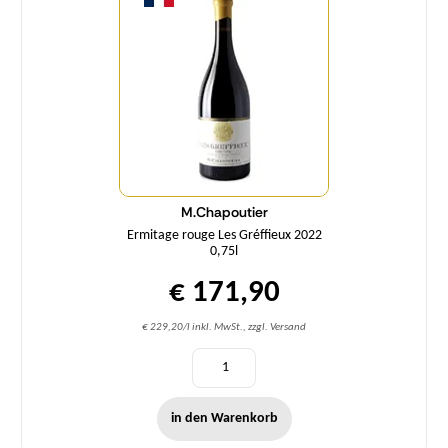
M.Chapoutier
Ermitage rouge Les Gréffieux 2022
0,75l
€ 171,90
€ 229,20/l inkl. MwSt., zzgl. Versand
in den Warenkorb