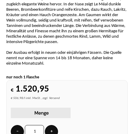
zugleich elegante Weine hervor. In der Nase zeigt Le Méal dunkle
Beeren, Brombeerkonfitüre und reife Kirschen, dazu Rauch, Lakritz,
Kräuter und einen Hauch Orangenzeste. Am Gaumen wirkt der
Wein vollmundig, seidig und kraftvoll, mit reifen, tief verwobenen
Tanninen und beeindruckender Länge. Die Verbindung aus Wärme,
Mineralität und Finesse macht ihn zu einem großen Hermitage für
festliche Anlässe, zu denen geschmortes Rind, Lamm, Wild und
intensive Pilzgerichte passen.
Der Ausbau erfolgt in neuen oder einjährigen Fässern. Die Quelle
nennt nur eine Spanne von 14 bis 18 Monaten, daher keine
einzelne Monatszahl.
nur noch 1 Flasche
1.520,95
€
€ 506,98/l inkl. MwSt., zzgl. Versand
Menge
−
+