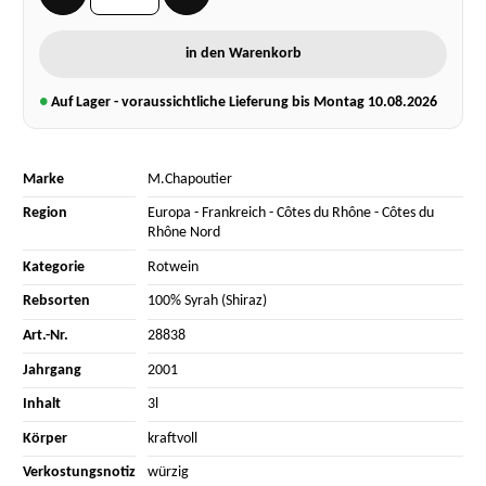
in den Warenkorb
●
Auf Lager - voraussichtliche Lieferung bis Montag
10.08.2026
Marke
M.Chapoutier
Region
Europa
-
Frankreich
-
Côtes du Rhône
-
Côtes du
Rhône Nord
Kategorie
Rotwein
Rebsorten
100% Syrah (Shiraz)
Art.-Nr.
28838
Jahrgang
2001
Inhalt
3l
Körper
kraftvoll
Verkostungsnotiz
würzig