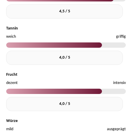
4,5 / 5
Tannin
weich
griffig
4,0 / 5
Frucht
dezent
intensiv
4,0 / 5
Würze
mild
ausgeprägt