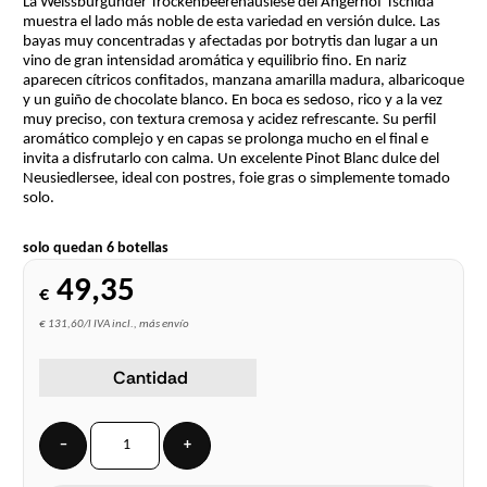
La Weissburgunder Trockenbeerenauslese del Angerhof Tschida
muestra el lado más noble de esta variedad en versión dulce. Las
bayas muy concentradas y afectadas por botrytis dan lugar a un
vino de gran intensidad aromática y equilibrio fino. En nariz
aparecen cítricos confitados, manzana amarilla madura, albaricoque
y un guiño de chocolate blanco. En boca es sedoso, rico y a la vez
muy preciso, con textura cremosa y acidez refrescante. Su perfil
aromático complejo y en capas se prolonga mucho en el final e
invita a disfrutarlo con calma. Un excelente Pinot Blanc dulce del
Neusiedlersee, ideal con postres, foie gras o simplemente tomado
solo.
solo quedan 6 botellas
49,35
€
€ 131,60/l IVA incl., más envío
Cantidad
−
+