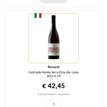
Cantidad
Benanti
Contrada Monte Serra Etna doc rosso
2022 0,75l
€ 42,45
€ 56,60/l IVA incl., más envío