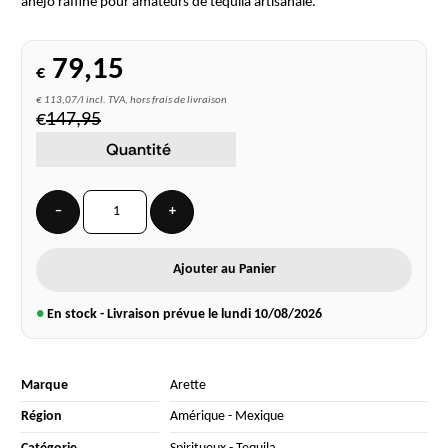
añejo raffiné pour amateurs de tequila artisanale.
79,15
€
€ 113,07/l incl. TVA, hors frais de livraison
€
147,95
Quantité
−
+
Ajouter au Panier
●
En stock - Livraison prévue le lundi
10/08/2026
Marque
Arette
Région
Amérique
-
Mexique