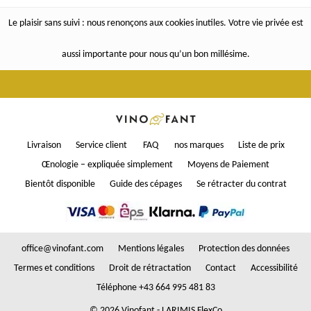
Le plaisir sans suivi : nous renonçons aux cookies inutiles. Votre vie privée est
aussi importante pour nous qu’un bon millésime.
Livraison
Service client
FAQ
nos marques
Liste de prix
Œnologie – expliquée simplement
Moyens de Paiement
Bientôt disponible
Guide des cépages
Se rétracter du contrat
office@vinofant.com
Mentions légales
Protection des données
Termes et conditions
Droit de rétractation
Contact
Accessibilité
Téléphone +43 664 995 481 83
© 2026 Vinofant - LARIMIS FlexCo