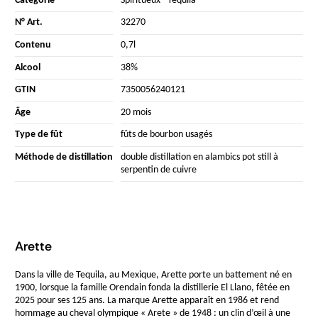
Catégorie
Spiritueux
-
Tequila
N° Art.
32270
Contenu
0,7l
Alcool
38%
GTIN
7350056240121
Âge
20 mois
Type de fût
fûts de bourbon usagés
Méthode de distillation
double distillation en alambics pot still à
serpentin de cuivre
Arette
Dans la ville de Tequila, au Mexique, Arette porte un battement né en
1900, lorsque la famille Orendain fonda la distillerie El Llano, fêtée en
2025 pour ses 125 ans. La marque Arette apparaît en 1986 et rend
hommage au cheval olympique « Arete » de 1948 : un clin d’œil à une