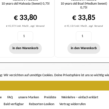
10 years old Malvasia (Sweet) 0,75l
10 years old Boal (Medium Sweet)
0,75l
€ 33,80
€ 33,85
€ 45,07/l inkl. MwSt., zzgl. Versand
€ 45,13/l inkl. MwSt., zzgl. Versand
in den Warenkorb
in den Warenkorb
: Wir verzichten auf unnötige Cookies. Deine Privatsphäre ist uns so wichtig wi
ce
FAQ
unsere Marken
Preisliste
Weinlehre – einfach erklärt
Bald verfügbar
Rebsorten-Lexikon
Vertrag widerrufen