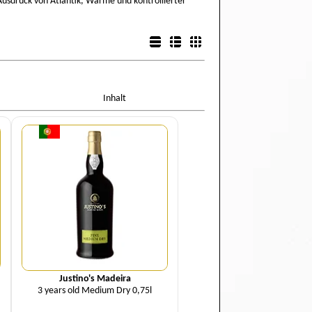
n Ausdruck von Atlantik, Wärme und kontrollierter
Listenansicht
Detailansicht
Boxansicht
Inhalt
Menge
Justino's Madeira
3 years old Medium Dry 0,75l