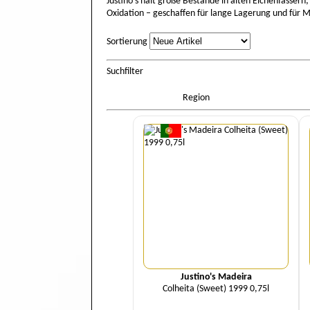
Justino’s hält große Bestände in alten Eichenfässern;
Oxidation – geschaffen für lange Lagerung und für 
Sortierung
Sortierung
Suchfilter
Region
Menge
Justino's Madeira
Colheita (Sweet) 1999 0,75l