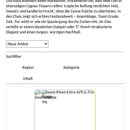
Das Haus kultiviert einen markanten, trockeneren Stil, weil viele Lots in
ehemaligen Cognac-Fässern reifen; tropische Reifung verdichtet Holz,
Gewürz und kandierte Frucht, ohne die Canne fraîche zu übertönen. In
den Chais zeigt sich echtes Fasshandwerk – Assemblage, Toast-Grade,
Zeit. Pur wirkt er wie ein Spaziergang durchs Zuckerrohr, im Glas
verleiht er einem klassischen Daiquiri oder Ti’ Punch strukturierte
Eleganz und einen langen, würzigen Nachhall.
rtierung
Listenansicht
Sortierung
Detailansicht
Boxansicht
Suchfilter
Region
Kategorie
Inhalt
Menge