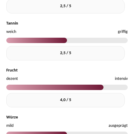
2,5 / 5
Tannin
weich
griffig
2,5 / 5
Frucht
dezent
intensiv
4,0 / 5
Würze
mild
ausgeprägt