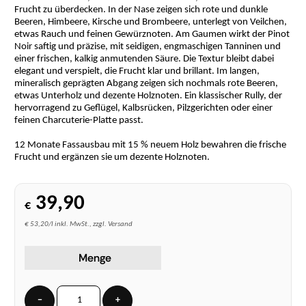
Frucht zu überdecken. In der Nase zeigen sich rote und dunkle
Beeren, Himbeere, Kirsche und Brombeere, unterlegt von Veilchen,
etwas Rauch und feinen Gewürznoten. Am Gaumen wirkt der Pinot
Noir saftig und präzise, mit seidigen, engmaschigen Tanninen und
einer frischen, kalkig anmutenden Säure. Die Textur bleibt dabei
elegant und verspielt, die Frucht klar und brillant. Im langen,
mineralisch geprägten Abgang zeigen sich nochmals rote Beeren,
etwas Unterholz und dezente Holznoten. Ein klassischer Rully, der
hervorragend zu Geflügel, Kalbsrücken, Pilzgerichten oder einer
feinen Charcuterie-Platte passt.
12 Monate Fassausbau mit 15 % neuem Holz bewahren die frische
Frucht und ergänzen sie um dezente Holznoten.
39,90
€
€ 53,20/l inkl. MwSt., zzgl. Versand
Menge
−
+