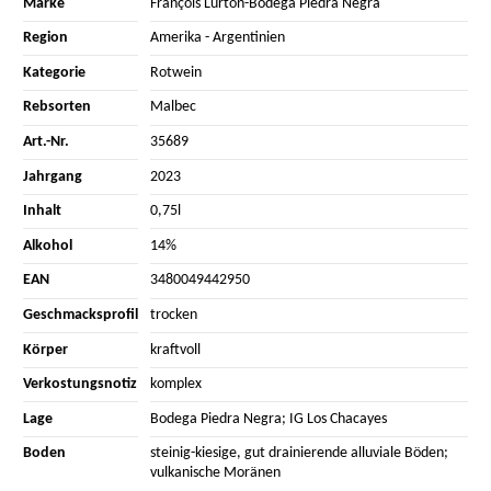
Marke
François Lurton-Bodega Piedra Negra
Region
Amerika
-
Argentinien
Kategorie
Rotwein
Rebsorten
Malbec
Art.-Nr.
35689
Jahrgang
2023
Inhalt
0,75l
Alkohol
14%
EAN
3480049442950
Geschmacksprofil
trocken
Körper
kraftvoll
Verkostungsnotiz
komplex
Lage
Bodega Piedra Negra; IG Los Chacayes
Boden
steinig-kiesige, gut drainierende alluviale Böden;
vulkanische Moränen