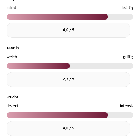
leicht
kräftig
4,0 / 5
Tannin
weich
griffig
2,5 / 5
Frucht
dezent
intensiv
4,0 / 5