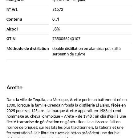
Catégorie
Spiritueux
-
Tequila
N° Art.
31572
Contenu
0,7l
Alcool
38%
GTIN
7350056240107
Méthode de distillation
double distillation en alambics pot still à
serpentin de cuivre
Arette
Dans la ville de Tequila, au Mexique, Arette porte un battement né en
1900, lorsque la famille Orendain fonda la distillerie El Llano, fêtée en
2025 pour ses 125 ans. La marque Arette apparaît en 1986 et rend
hommage au cheval olympique « Arete » de 1948 : un clin d’œil à une
fierté transmise de génération en génération. La cuisson se fait en
hornos de briques; sur les lots les plus traditionnels, la tahona et une
fermentation à l’air libre en cuves de béton précèdent une double