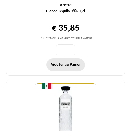
Arette
Blanco Tequila 38% 0,7l
€ 35,85
€ 51,21/l incl. TVA, hors frais de livraison
Ajouter au Panier
Quantité