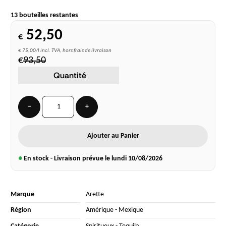
13 bouteilles restantes
52,50
€
€ 75,00/l incl. TVA, hors frais de livraison
€
93,50
Quantité
−
+
Ajouter au Panier
●
En stock - Livraison prévue le lundi
10/08/2026
Marque
Arette
Région
Amérique
-
Mexique