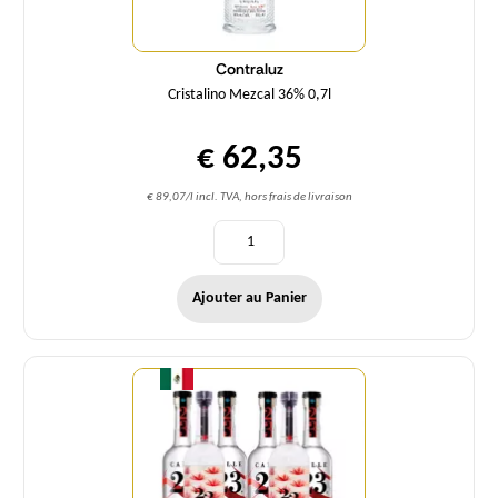
Contraluz
Cristalino Mezcal 36% 0,7l
€ 62,35
€ 89,07/l incl. TVA, hors frais de livraison
Ajouter au Panier
Quantité