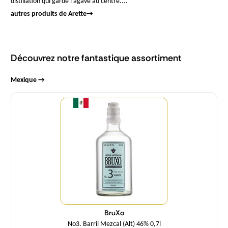
distillation qui garde l’agave au centre....
autres produits de Arette
→
Découvrez notre fantastique assortiment
Mexique →
Quantité
BruXo
No3. Barril Mezcal (Alt) 46% 0,7l