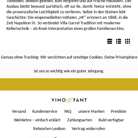
Tonböden, selektiv gelesen, kühl vergoren und auf Frische fokussiert. Der
Ausbau bleibt bewusst puristisch, oft sur lie, damit Textur entsteht, ohne
die provenzalische Leichtigkeit zu verlieren. Selbst in den Steinen lebt
Geschichte: Die eingemeißelten Initialen „HF“ erinnern an 1868, in die
Zeit Napoléon III. So verbindet Villa Garrel Tradition mit moderner
Kellertechnik – als Rosé-Interpretation eines großen Familienarchivs.
Listenansicht
Detailansicht
Boxansicht
Genuss ohne Tracking: Wir verzichten auf unnötige Cookies. Deine Privatsphäre
ist uns so wichtig wie ein guter Jahrgang.
Versand
Kundenservice
FAQ
unsere Marken
Preisliste
Weinlehre – einfach erklärt
Zahlungsarten
Bald verfügbar
Rebsorten-Lexikon
Vertrag widerrufen