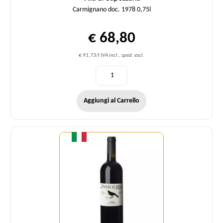
Carmignano doc. 1978 0,75l
€ 68,80
€ 91,73/l IVA incl., sped. escl.
Aggiungi al Carrello
Quantità