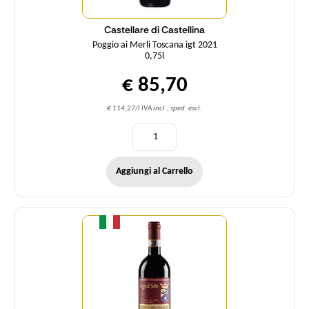
Castellare di Castellina
Poggio ai Merli Toscana igt 2021
0,75l
€ 85,70
€ 114,27/l IVA incl., sped. escl.
Aggiungi al Carrello
Quantità