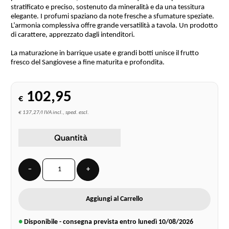
stratificato e preciso, sostenuto da mineralità e da una tessitura
elegante. I profumi spaziano da note fresche a sfumature speziate.
L’armonia complessiva offre grande versatilità a tavola. Un prodotto
di carattere, apprezzato dagli intenditori.
La maturazione in barrique usate e grandi botti unisce il frutto
fresco del Sangiovese a fine maturita e profondita.
102,95
€
€ 137,27/l IVA incl., sped. escl.
Quantità
−
+
Aggiungi al Carrello
●
Disponibile - consegna prevista entro lunedì
10/08/2026