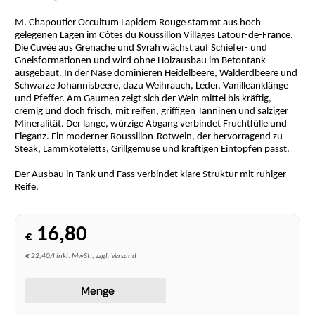
M. Chapoutier Occultum Lapidem Rouge stammt aus hoch
gelegenen Lagen im Côtes du Roussillon Villages Latour-de-France.
Die Cuvée aus Grenache und Syrah wächst auf Schiefer- und
Gneisformationen und wird ohne Holzausbau im Betontank
ausgebaut. In der Nase dominieren Heidelbeere, Walderdbeere und
Schwarze Johannisbeere, dazu Weihrauch, Leder, Vanilleanklänge
und Pfeffer. Am Gaumen zeigt sich der Wein mittel bis kräftig,
cremig und doch frisch, mit reifen, griffigen Tanninen und salziger
Mineralität. Der lange, würzige Abgang verbindet Fruchtfülle und
Eleganz. Ein moderner Roussillon-Rotwein, der hervorragend zu
Steak, Lammkoteletts, Grillgemüse und kräftigen Eintöpfen passt.
Der Ausbau in Tank und Fass verbindet klare Struktur mit ruhiger
Reife.
16,80
€
€ 22,40/l inkl. MwSt., zzgl. Versand
Menge