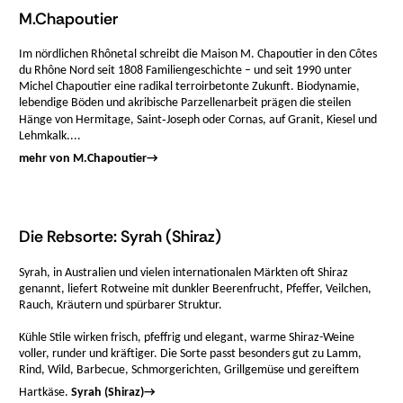
M.Chapoutier
Im nördlichen Rhônetal schreibt die Maison M. Chapoutier in den Côtes
du Rhône Nord seit 1808 Familiengeschichte – und seit 1990 unter
Michel Chapoutier eine radikal terroirbetonte Zukunft. Biodynamie,
lebendige Böden und akribische Parzellenarbeit prägen die steilen
Hänge von Hermitage, Saint‑Joseph oder Cornas, auf Granit, Kiesel und
Lehmkalk....
mehr von M.Chapoutier
→
Die Rebsorte: Syrah (Shiraz)
Syrah, in Australien und vielen internationalen Märkten oft Shiraz
genannt, liefert Rotweine mit dunkler Beerenfrucht, Pfeffer, Veilchen,
Rauch, Kräutern und spürbarer Struktur.
Kühle Stile wirken frisch, pfeffrig und elegant, warme Shiraz-Weine
voller, runder und kräftiger. Die Sorte passt besonders gut zu Lamm,
Rind, Wild, Barbecue, Schmorgerichten, Grillgemüse und gereiftem
Hartkäse.
Syrah (Shiraz)
→