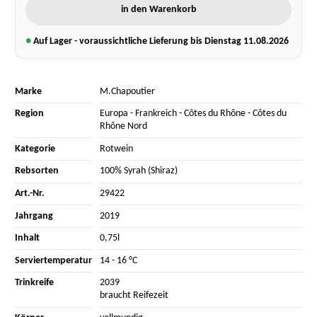
in den Warenkorb
●
Auf Lager - voraussichtliche Lieferung bis Dienstag
11.08.2026
Marke
M.Chapoutier
Region
Europa
-
Frankreich
-
Côtes du Rhône
-
Côtes du
Rhône Nord
Kategorie
Rotwein
Rebsorten
100% Syrah (Shiraz)
Art.-Nr.
29422
Jahrgang
2019
Inhalt
0,75l
Serviertemperatur
14 - 16 °C
Trinkreife
2039
braucht Reifezeit