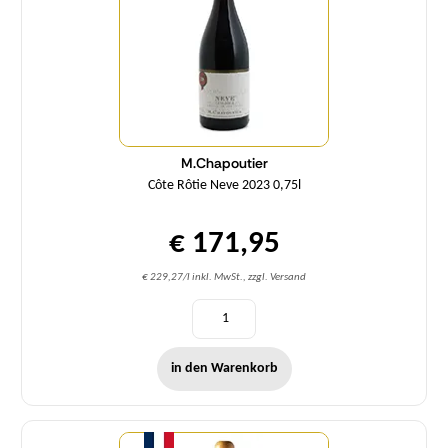
M.Chapoutier
Côte Rôtie Neve 2023 0,75l
€ 171,95
€ 229,27/l inkl. MwSt., zzgl. Versand
in den Warenkorb
Menge