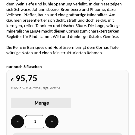
dem Wein Tiefe und kühle Spannung verleiht. In der Nase zeigen
sich Schwarze Johannisbeere, Brombeere und Pflaume, dazu
Veilchen, Pfeffer, Rauch und eine grafitartige Mineralität. Am
Gaumen präsentiert er sich dicht, straff und doch seidig, mit
kernigen, reifen Tanninen und frischer Säure. Die lange, würzig-
mineralische Länge macht diesen Cornas zum charakterstarken
Begleiter für Rind, Lamm, Wild und dunkel geröstetes Gemüse.
Die Reife in Barriques und Holzfässern bringt dem Cornas Tiefe,
würzige Noten und einen fein strukturierten Rahmen.
nur noch 6 Flaschen
95,75
€
€ 127,67/l inkl. MwSt., zzgl. Versand
Menge
−
+