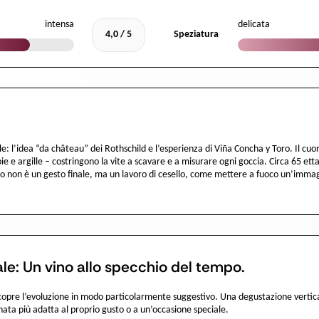
intensa
delicata
4,0 / 5
Speziatura
: l’idea “da château” dei Rothschild e l’esperienza di Viña Concha y Toro. Il cuo
abbie e argille – costringono la vite a scavare e a misurare ogni goccia. Circa 65 e
gio non è un gesto finale, ma un lavoro di cesello, come mettere a fuoco un’immag
le: Un vino allo specchio del tempo.
scopre l’evoluzione in modo particolarmente suggestivo. Una degustazione vertica
ata più adatta al proprio gusto o a un’occasione speciale.