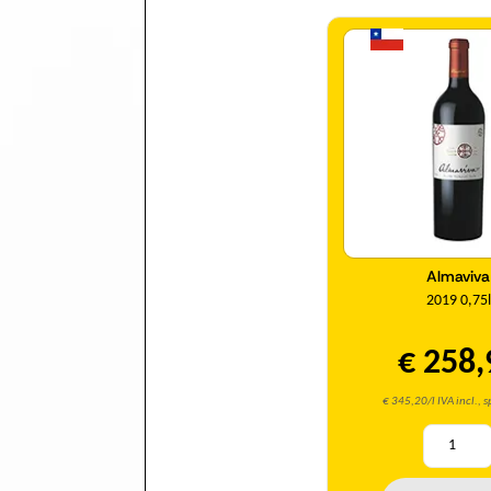
Quantit
Almaviva
2019 0,75l
€ 258,
€ 345,20/l IVA incl., s