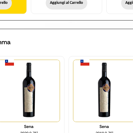
rello
Aggiungi al Carrello
Aggi
amma
Quantità
Quantità
Sena
Sena