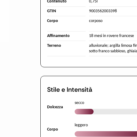
Contenuto
0,75l
GTIN
9003562003398
Corpo
corposo
Affinamento
18 mesi in rovere francese
Terreno
alluvionale; argilla limosa fi
sotto franco sabbioso, ghiaia
Stile e Intensità
secco
Dolcezza
leggero
Corpo