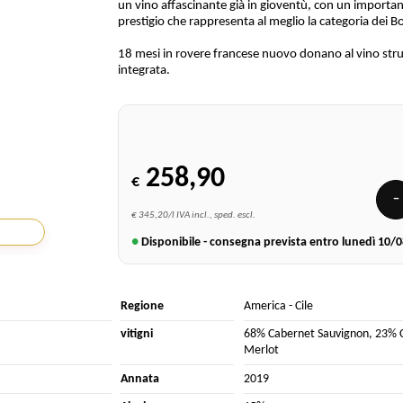
un vino affascinante già in gioventù, con un importan
prestigio che rappresenta al meglio la categoria dei 
18 mesi in rovere francese nuovo donano al vino stru
integrata.
258,90
€
−
€ 345,20/l IVA incl., sped. escl.
●
Disponibile - consegna prevista entro lunedì
10/0
Regione
America
-
Cile
vitigni
68% Cabernet Sauvignon
,
23% 
Merlot
Annata
2019