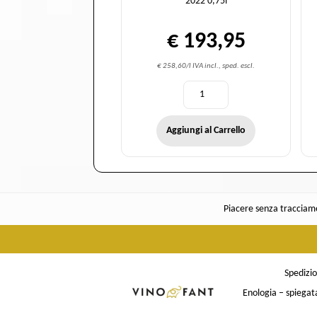
2022 0,75l
€ 193,95
€ 258,60/l IVA incl., sped. escl.
Aggiungi al Carrello
Piacere senza tracciame
Spedizi
Enologia – spiegat