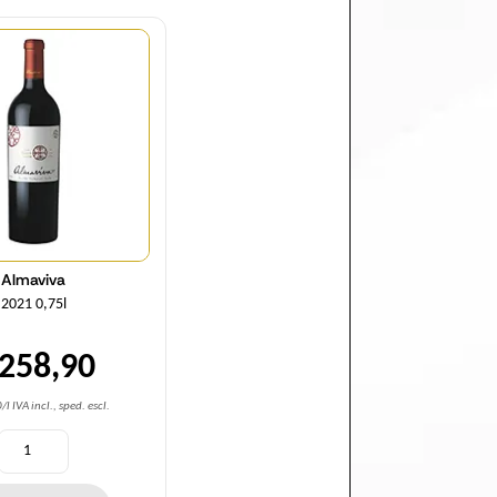
Quantità
Almaviva
2021 0,75l
 258,90
l IVA incl., sped. escl.