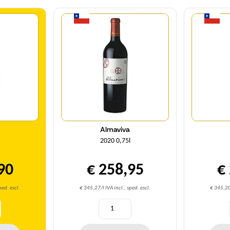
à
Quantità
Almaviva
2020 0,75l
90
€ 258,95
€
ped. escl.
€ 345,27/l IVA incl., sped. escl.
€ 345,20/