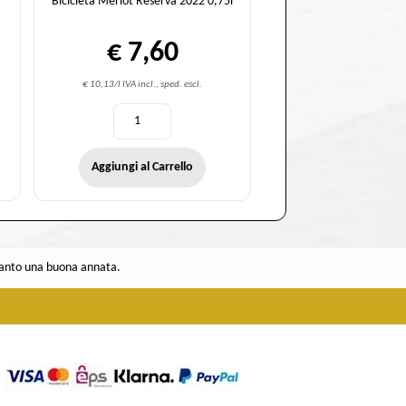
Bicicleta Merlot Reserva 2022 0,75l
€ 7,60
€ 10,13/l IVA incl., sped. escl.
Aggiungi al Carrello
quanto una buona annata.