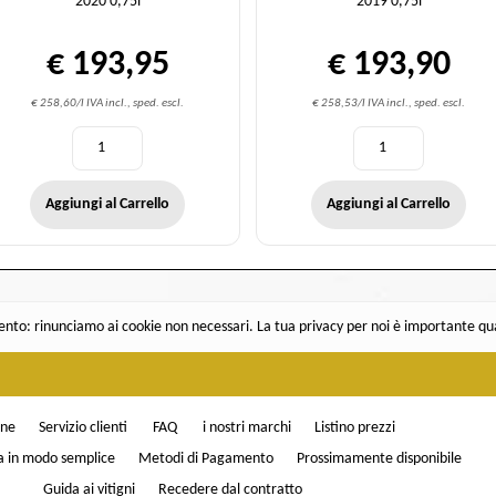
2020 0,75l
2019 0,75l
€ 193,95
€ 193,90
€ 258,60/l IVA incl., sped. escl.
€ 258,53/l IVA incl., sped. escl.
Aggiungi al Carrello
Aggiungi al Carrello
nto: rinunciamo ai cookie non necessari. La tua privacy per noi è importante 
one
Servizio clienti
FAQ
i nostri marchi
Listino prezzi
a in modo semplice
Metodi di Pagamento
Prossimamente disponibile
Guida ai vitigni
Recedere dal contratto