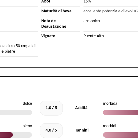
Alcol
15%
Maturità di beva
eccellente potenziale di evoluz
Nota de
armonico
Degustazione
Vigneto
Puente Alto
no a circa 50 cm; al di
 e pietre
dolce
morbida
1,0 / 5
Acidità
pieno
morbidi
4,0 / 5
Tannini