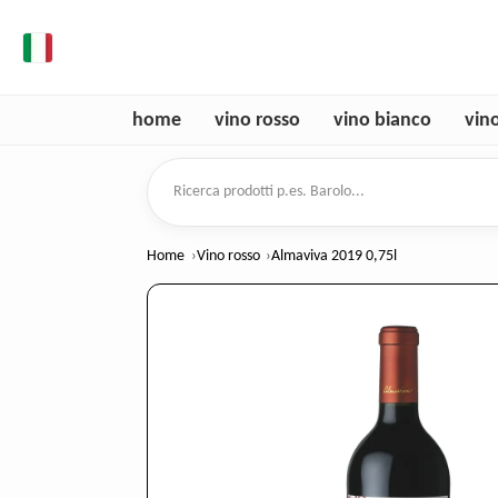
it
home
vino rosso
vino bianco
vin
Ricerca prodotti
Home
Vino rosso
Almaviva 2019 0,75l