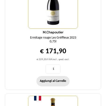
M.Chapoutier
Ermitage rouge Les Gréffieux 2023
0,75l
€ 171,90
€ 229,20/l IVA incl., sped. escl.
Aggiungi al Carrello
Quantità