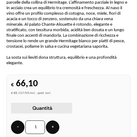
parcelle della collina di Hermitage. L’affinamento parziale in legno e
in acciaio crea un equilibrio tra cremosità e freschezza. Al naso il
vino offre un profilo complesso di cotogna, noce, miele, fiori di
acacia e un tocco di zenzero, sostenuto da una chiara vena
minerale. Al palato Chante-Alouette è rotondo, elegante e
stratificato, con tessitura morbida, acidità ben dosata e un lungo
finale con accenti di mandorla. La combinazione di ricchezza e
tensione lo rende un grande Hermitage bianco per piatti di pesce,
crostacei, pollame in salsa e cucina vegetariana saporita.
La sosta sui lieviti dona struttura, equilibrio e una profondità
elegante.
66,10
€
€ 88,13/l IVA incl., sped. escl.
Quantità
−
+