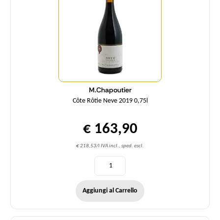
M.Chapoutier
Côte Rôtie Neve 2019 0,75l
€ 163,90
€ 218,53/l IVA incl., sped. escl.
Aggiungi al Carrello
Quantità