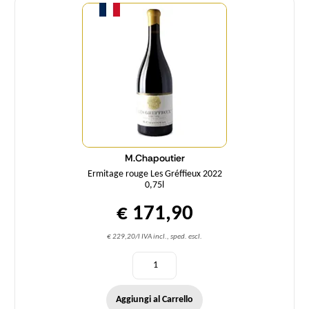
M.Chapoutier
Ermitage rouge Les Gréffieux 2022
0,75l
€ 171,90
€ 229,20/l IVA incl., sped. escl.
Aggiungi al Carrello