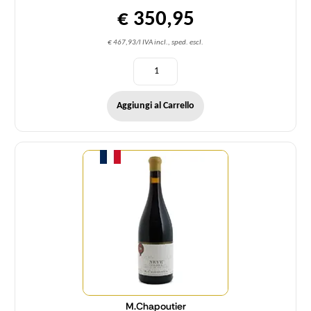
€ 350,95
€ 467,93/l IVA incl., sped. escl.
Aggiungi al Carrello
Quantità
M.Chapoutier