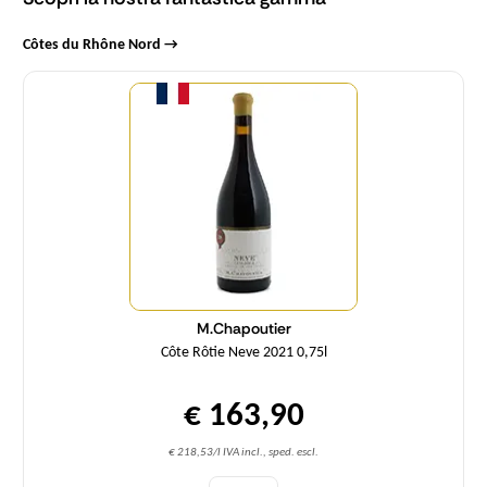
Côtes du Rhône Nord →
Quantità
M.Chapoutier
Côte Rôtie Neve 2021 0,75l
€ 163,90
€ 218,53/l IVA incl., sped. escl.