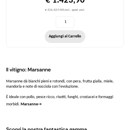
€ 1.423,90
€ 316,42/l IVA incl., sped. escl.
Aggiungi al Carrello
Il vitigno: Marsanne
Marsanne dà bianchi pieni e rotondi, con pera, frutta gialla, miele,
mandorla e note di nocciola con l'evoluzione.
È ideale con pollo, pesce ricco, risotti, funghi, crostacei e formaggi
morbidi.
Marsanne
→
Scopri la nostra fantastica gamma