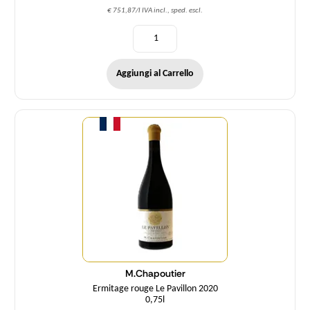
€ 751,87/l IVA incl., sped. escl.
Aggiungi al Carrello
Quantità
M.Chapoutier
Ermitage rouge Le Pavillon 2020
0,75l