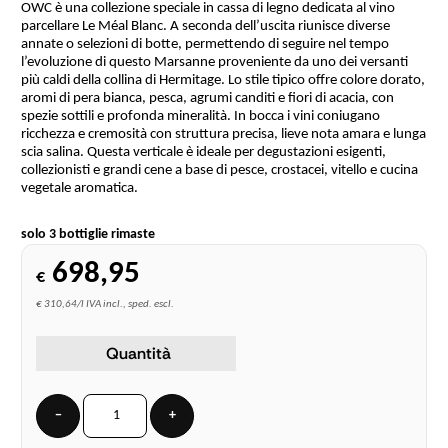
OWC è una collezione speciale in cassa di legno dedicata al vino
parcellare Le Méal Blanc. A seconda dell’uscita riunisce diverse
annate o selezioni di botte, permettendo di seguire nel tempo
l’evoluzione di questo Marsanne proveniente da uno dei versanti
più caldi della collina di Hermitage. Lo stile tipico offre colore dorato,
aromi di pera bianca, pesca, agrumi canditi e fiori di acacia, con
spezie sottili e profonda mineralità. In bocca i vini coniugano
ricchezza e cremosità con struttura precisa, lieve nota amara e lunga
scia salina. Questa verticale è ideale per degustazioni esigenti,
collezionisti e grandi cene a base di pesce, crostacei, vitello e cucina
vegetale aromatica.
solo 3 bottiglie rimaste
698,95
€
€ 310,64/l IVA incl., sped. escl.
Quantità
−
+