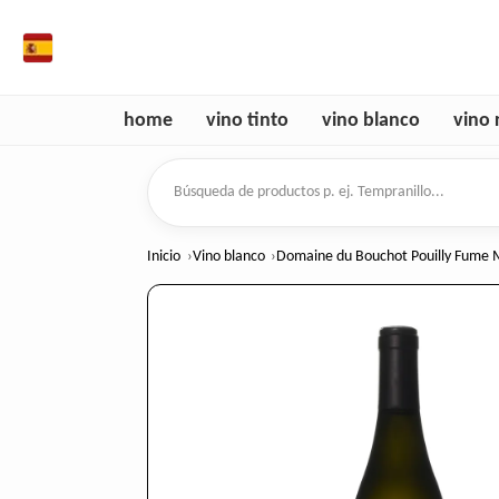
es
home
vino tinto
vino blanco
vino 
Búsqueda de productos
Inicio
Vino blanco
Domaine du Bouchot Pouilly Fume