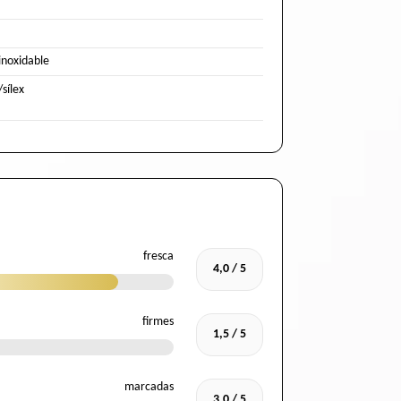
inoxidable
sílex
fresca
4,0 / 5
firmes
1,5 / 5
marcadas
3,0 / 5