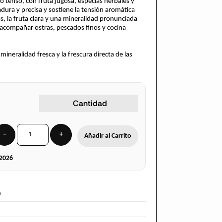
ro tenso, con fruta jugosa, especias herbales y
dura y precisa y sostiene la tensión aromática
os, la fruta clara y una mineralidad pronunciada
 acompañar ostras, pescados finos y cocina
mineralidad fresca y la frescura directa de las
Cantidad
−
+
Añadir al Carrito
2026
a