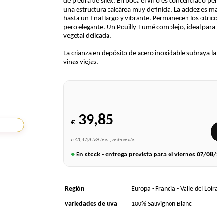
de piedra de sílex. En boca el vino es concentrado pe
una estructura calcárea muy definida. La acidez es ma
hasta un final largo y vibrante. Permanecen los cítric
pero elegante. Un Pouilly-Fumé complejo, ideal para
vegetal delicada.
La crianza en depósito de acero inoxidable subraya la 
viñas viejas.
39,85
€
€ 53,13/l IVA incl., más envío
●
En stock - entrega prevista para el viernes
07/08/
Región
Europa
-
Francia
-
Valle del Loir
variedades de uva
100% Sauvignon Blanc