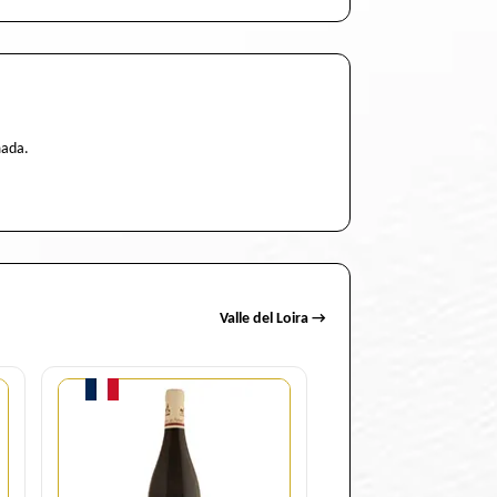
mada.
Valle del Loira →
Cantidad