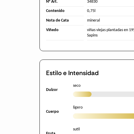
N° Art.
34830
Contenido
0,75l
Nota de Cata
mineral
Viñedo
viñas viejas plantadas en 19
Sapins
Estilo e Intensidad
seco
Dulzor
ligero
Cuerpo
sutil
Fruta