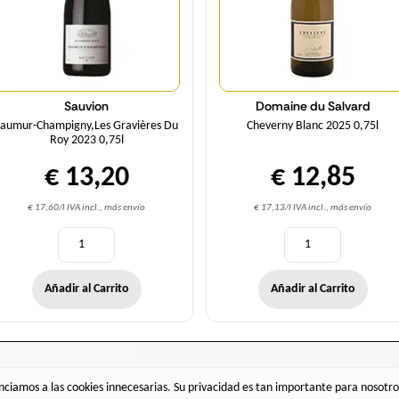
Sauvion
Domaine du Salvard
Saumur-Champigny,Les Gravières Du
Cheverny Blanc 2025 0,75l
Roy 2023 0,75l
€ 13,20
€ 12,85
€ 17,60/l IVA incl., más envío
€ 17,13/l IVA incl., más envío
Añadir al Carrito
Añadir al Carrito
unciamos a las cookies innecesarias. Su privacidad es tan importante para noso