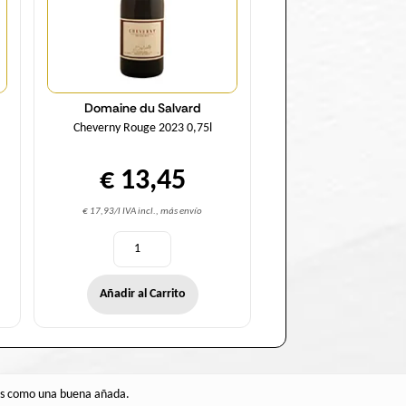
Domaine du Salvard
Cheverny Rouge 2023 0,75l
€ 13,45
€ 17,93/l IVA incl., más envío
Añadir al Carrito
tros como una buena añada.