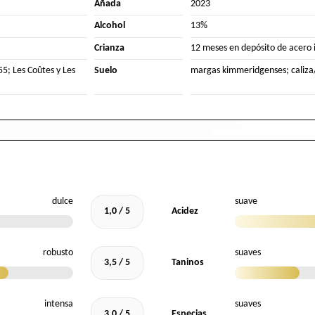
Añada
2023
Alcohol
13%
Crianza
12 meses en depósito de acero 
55; Les Coûtes y Les
Suelo
margas kimmeridgenses; caliza/
dulce
suave
1,0 / 5
Acidez
robusto
suaves
3,5 / 5
Taninos
intensa
suaves
3,0 / 5
Especias