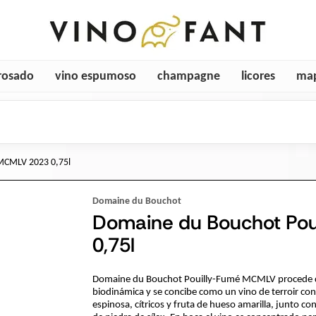
rosado
vino espumoso
champagne
licores
map
 MCMLV 2023 0,75l
Domaine du Bouchot
Domaine du Bouchot Po
0,75l
Domaine du Bouchot Pouilly-Fumé MCMLV procede de
biodinámica y se concibe como un vino de terroir con
espinosa, cítricos y fruta de hueso amarilla, junto c