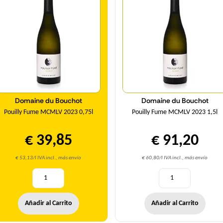
Domaine du Bouchot
Domaine du Bouchot
Pouilly Fume MCMLV 2023 0,75l
Pouilly Fume MCMLV 2023 1,5l
€ 39,85
€ 91,20
€ 53,13/l IVA incl., más envío
€ 60,80/l IVA incl., más envío
Añadir al Carrito
Añadir al Carrito